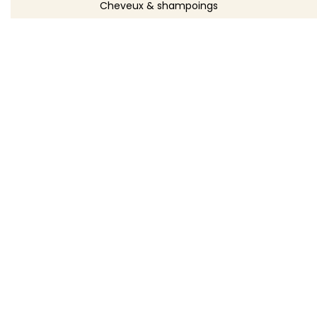
Cheveux & shampoings
Bain & douche
Maquillage
Parfums
Déodorants
Savons
DÉCOUVRIR
Toutes les recettes
Recettes cosmétique
Recettes entretien
Le blog DIY
Répertoire d'ingrédients
Créer ma recette
TOODA