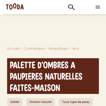
Accueil
>
Cosmétique
>
Maquillage
>
Yeux
Palette d'Ombres a
Paupieres Naturelles
Faites-Maison
Solide
Finition naturel
Tous type de peau