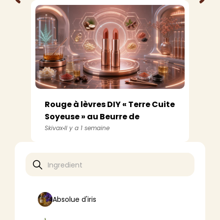
<
>
Rouge à lèvres DIY « Terre Cuite
Soyeuse » au Beurre de
Babass...
Skivax
Il y a 1 semaine
Absolue d'iris