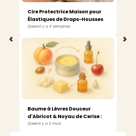
Cire Protectrice Maison pour
Élastiques de Draps-Housses
et Ho...
Zylear
Il y a 4 semaines
<
>
Baume à Lèvres Douceur
d'Abricot & Noyau de Cerise :
Soin Natu...
Zyleer
Il y a 3 mois