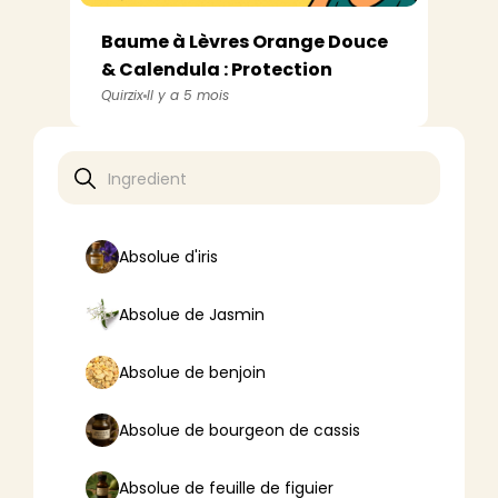
Baume à Lèvres Orange Douce
& Calendula : Protection
Réparatri...
Quirzix
Il y a 5 mois
Absolue d'iris
Absolue de Jasmin
Absolue de benjoin
Absolue de bourgeon de cassis
Absolue de feuille de figuier