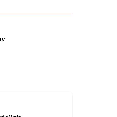
re
ile Verte