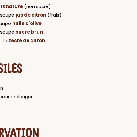
rt nature
(non sucre)
a soupe
jus de citron
(frais)
 soupe
huile d'olive
a soupe
sucre brun
cafe
zeste de citron
SILES
en
e pour melanger
RVATION