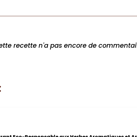
ette recette n'a pas encore de commentai
:
ant Eco-Responsable aux Herbes Aromatiques et Arg