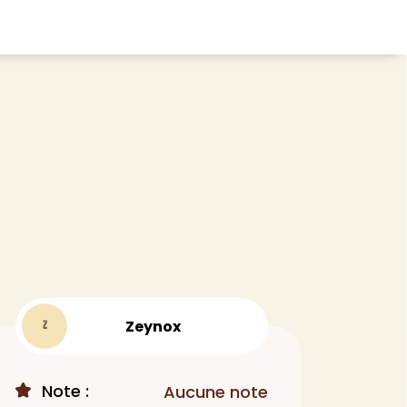
CHEVEUX
ace
Shampoing
tratifié, plancher
Après-shampoing
 tapis
Soin cheveux
Couleur
e et lame PVC
Masque
Autre
t
> Voir tout
Zeynox
Z
Note :
Aucune note