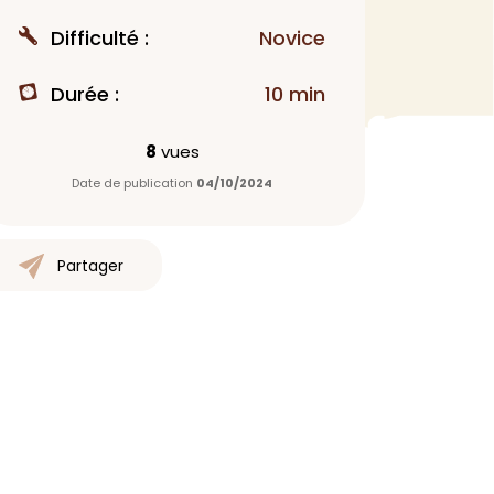
MAQUILLAGE
Difficulté :
Novice
Rouge à lèvres
Durée :
10 min
Fond de teint
Démaquillant
8
vues
Anti-cerne
Date de publication
04/10/2024
Yeux
Poudre visage
Primer
Partager
Highlighter
Mascara
Autre
> Voir tout