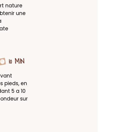
t nature 
btenir une 
 
ate 
10 MIN
vant 
 pieds, en 
ant 5 a 10 
ondeur sur 