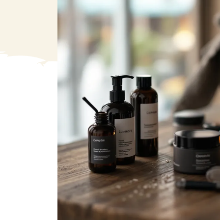
VA
Liq
Ent
Aut
> V