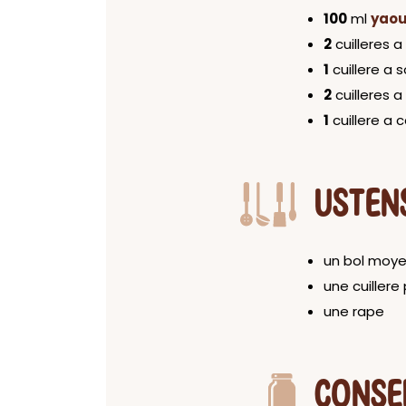
100
ml
yaou
2
cuilleres 
1
cuillere a
2
cuilleres 
1
cuillere a 
USTEN
un bol moy
une cuiller
une rape
CONSE