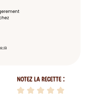
egerement 
chez 
ez-là
Notez la recette :