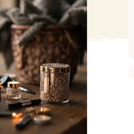
BAIN ET DOUCHE
PARFUM
ISELLE
DIVERS
Gel douche
Parfum
uide Vaiselle
Savon
Spécial Covid
Eau de toilette
retien Lave Vaiselle
Huile de bain
Automobile
Spray corporel
re
Pain moussant
Insecticide
Autre
Bombe de bain
Objet
oir tout
> Voir tout
Autre
Autre
> Voir tout
> Voir tout