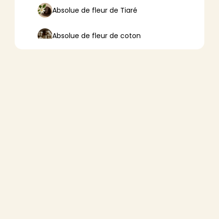
Absolue de fleur de Tiaré
Absolue de fleur de coton
Absolue de fleur de lotus
Absolue de fleur d’oranger
Absolue de fleurs de tilleul
Absolue de frangipanier
Absolue de mousse de chêne
Absolue de résine de pin
Absolue de thé blanc (Camellia
sinensis)