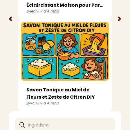
Éclaircissant Maison pour Par...
Zylear
Il y a 4 mois
<
>
Savon Tonique au Miel de
Fleurs et Zeste de Citron DIY
Zyvolt
Il y a 4 mois