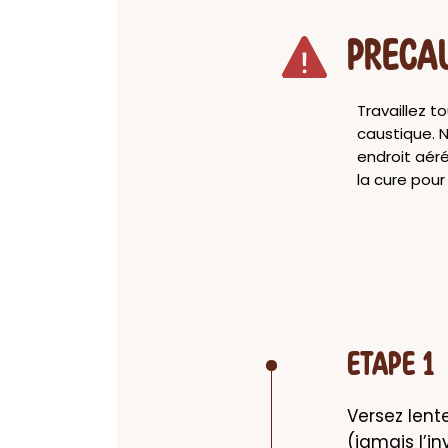
PRECA
Travaillez t
caustique. N
endroit aéré
la cure pour 
ETAPE 1
Versez lent
(jamais l’in