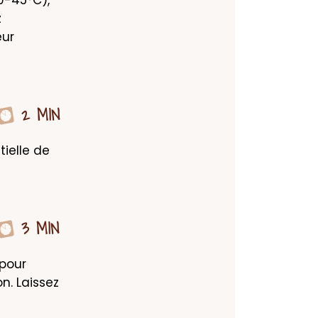
 
ur 
2 MIN
ielle de 
3 MIN
pour 
n. Laissez 