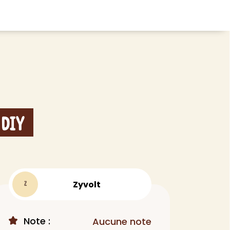
CHEVEUX
ace
Shampoing
tratifié, plancher
Après-shampoing
 tapis
Soin cheveux
 DIY
Couleur
e et lame PVC
Masque
Autre
t
> Voir tout
Zyvolt
Z
Note :
Aucune note