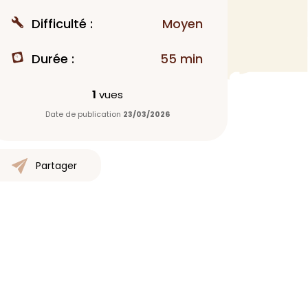
MAQUILLAGE
Difficulté :
Moyen
Rouge à lèvres
Durée :
55 min
Fond de teint
Démaquillant
1
vues
Anti-cerne
Date de publication
23/03/2026
Yeux
Poudre visage
Primer
Partager
Highlighter
Mascara
Autre
> Voir tout