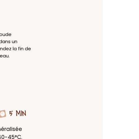
 soude
 dans un
ndez la fin de
peau.
5 MIN
éralisée 
 40-45°C.