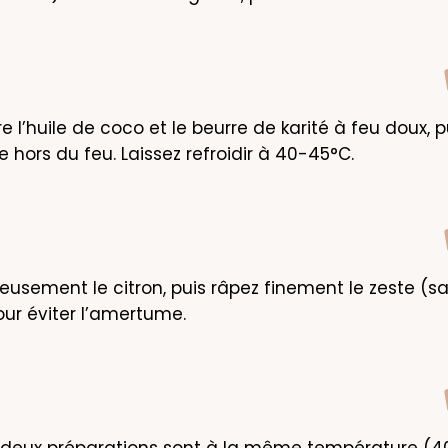
e l’huile de coco et le beurre de karité à feu doux, p
ive hors du feu. Laissez refroidir à 40-45°C.
eusement le citron, puis râpez finement le zeste (san
ur éviter l’amertume.
 deux préparations sont à la même température (40