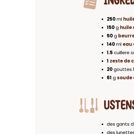
INGRÉ
250
ml
huil
150
g
huile
50
g
beurre
140
ml
eau 
1.5
cuillere 
1
zeste de c
20
gouttes
61
g
soude 
USTEN
des gants d
des lunette