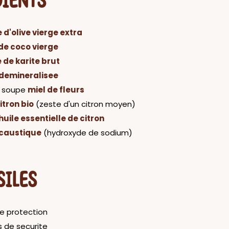
DIENTS
e d'olive vierge extra
 de coco vierge
 de karite brut
demineralisee
a soupe
miel de fleurs
itron bio
(zeste d'un citron moyen)
huile essentielle de citron
caustique
(hydroxyde de sodium)
SILES
e protection
s de securite