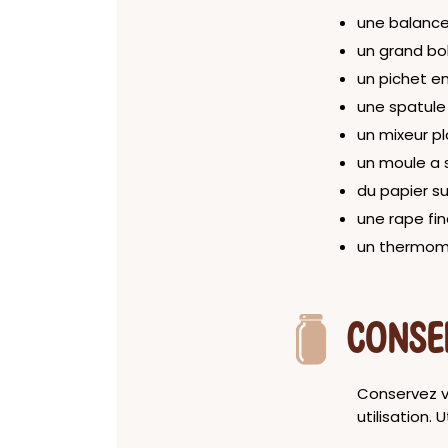
une balance
un grand bol
un pichet en
une spatule 
un mixeur p
un moule a 
du papier su
une rape fi
un thermome
CONSE
Conservez vo
utilisation.