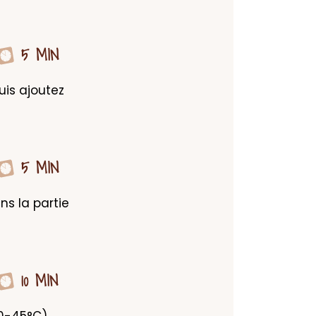
5 MIN
uis ajoutez 
5 MIN
s la partie 
10 MIN
-45°C), 