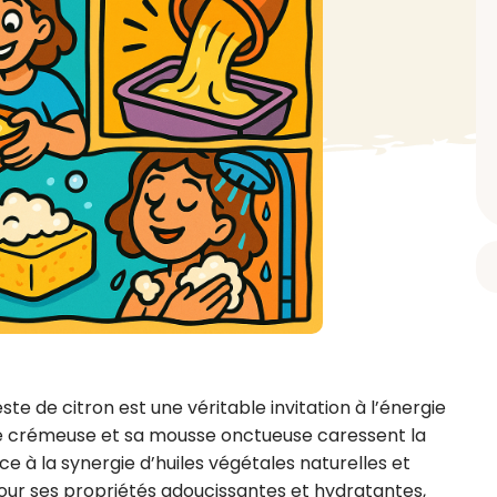
BAIN ET DOUCHE
PARFUM
ISELLE
DIVERS
Gel douche
Parfum
uide Vaiselle
Savon
Spécial Covid
Eau de toilette
retien Lave Vaiselle
Huile de bain
Automobile
Spray corporel
re
Pain moussant
Insecticide
Autre
Bombe de bain
Objet
oir tout
> Voir tout
Autre
Autre
> Voir tout
> Voir tout
te de citron est une véritable invitation à l’énergie 
ure crémeuse et sa mousse onctueuse caressent la 
e à la synergie d’huiles végétales naturelles et 
pour ses propriétés adoucissantes et hydratantes, 