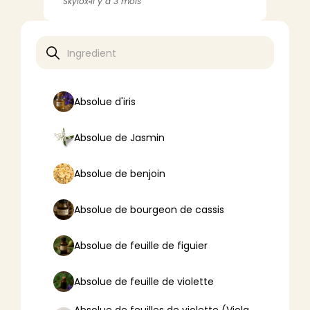
Coco
Skylox
Il y a 3 mois
Absolue d'iris
Absolue de Jasmin
Absolue de benjoin
Absolue de bourgeon de cassis
Absolue de feuille de figuier
Absolue de feuille de violette