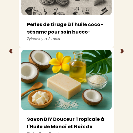
Perles de tirage à l'huile coco-
sésame pour soin bucco-
dentair...
Zylear
Il y a 2 mois
<
>
Savon DIY Douceur Tropicale à
l'Huile de Monoï et Noix de