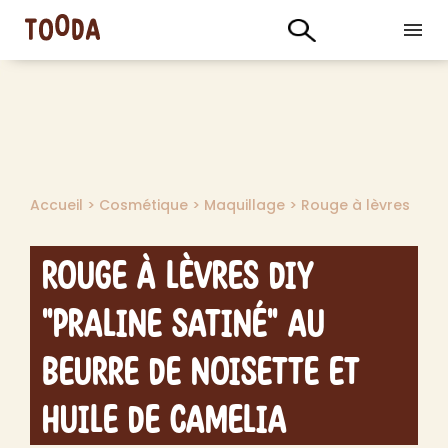
Accueil
>
Cosmétique
>
Maquillage
>
Rouge à lèvres
Rouge à Lèvres DIY
"Praline Satiné" au
Beurre de Noisette et
Huile de Camelia