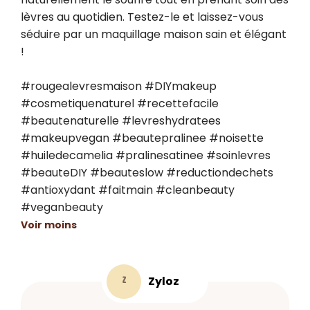
lèvres au quotidien. Testez-le et laissez-vous 
séduire par un maquillage maison sain et élégant 
!

#rougealevresmaison #DIYmakeup 
#cosmetiquenaturel #recettefacile 
#beautenaturelle #levreshydratees 
#makeupvegan #beautepralinee #noisette 
#huiledecamelia #pralinesatinee #soinlevres 
#beauteDIY #beauteslow #reductiondechets 
#antioxydant #faitmain #cleanbeauty 
#veganbeauty
Voir moins
Zyloz
Z