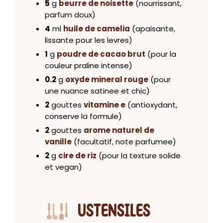
5
g
beurre de noisette
(nourrissant,
parfum doux)
4
ml
huile de camelia
(apaisante,
lissante pour les levres)
1
g
poudre de cacao brut
(pour la
couleur praline intense)
0.2
g
oxyde mineral rouge
(pour
une nuance satinee et chic)
2
gouttes
vitamine e
(antioxydant,
conserve la formule)
2
gouttes
arome naturel de
vanille
(facultatif, note parfumee)
2
g
cire de riz
(pour la texture solide
et vegan)
USTENSILES