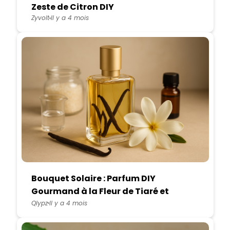
Zeste de Citron DIY
Zyvolt
Il y a 4 mois
Bouquet Solaire : Parfum DIY
Gourmand à la Fleur de Tiaré et
Vanille
Qlypz
Il y a 4 mois