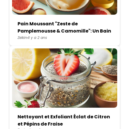
Pain Moussant "Zeste de
Pamplemousse & Camomille": Un Bain
d'Energie Douce
Zelkin
Il y a 2 ans
Nettoyant et Exfoliant Éclat de Citron
et Pépins de Fraise