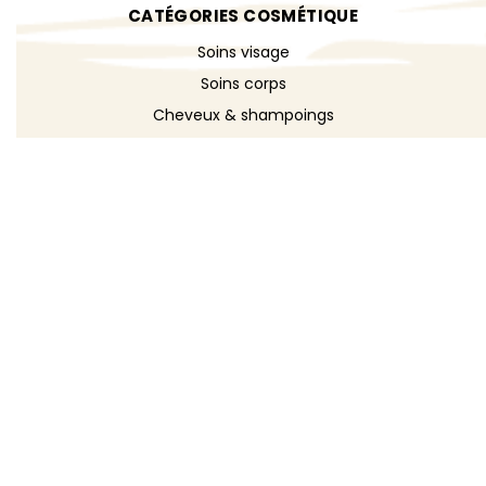
CATÉGORIES COSMÉTIQUE
Soins visage
Soins corps
Cheveux & shampoings
Bain & douche
Maquillage
Parfums
Déodorants
Savons
DÉCOUVRIR
Toutes les recettes
Recettes cosmétique
Recettes entretien
Le blog DIY