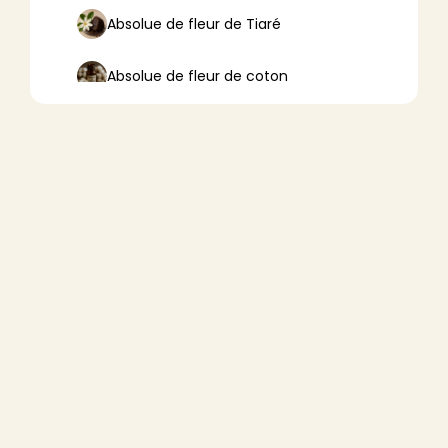
Absolue de fleur de Tiaré
Absolue de fleur de coton
Absolue de fleur de lotus
Absolue de fleur d’oranger
Absolue de fleurs de tilleul
Absolue de frangipanier
Absolue de mousse de chêne
Absolue de résine de pin
Absolue de thé blanc (Camellia