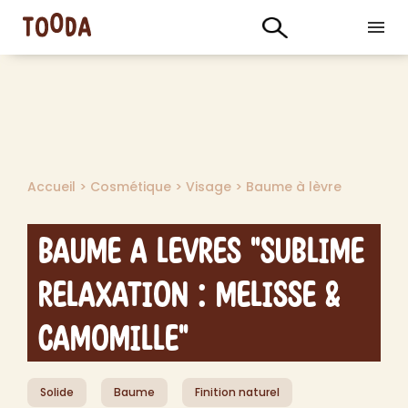
Accueil
>
Cosmétique
>
Visage
>
Baume à lèvre
Baume a Levres "Sublime
Relaxation : Melisse &
Camomille"
Solide
Baume
Finition naturel