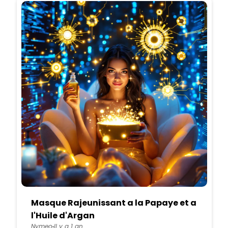
Masque Rajeunissant a la Papaye et a
l'Huile d'Argan
Nymeo
Il y a 1 an