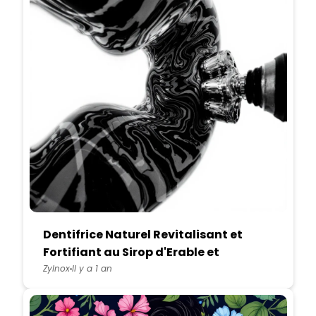
Dentifrice Naturel Revitalisant et
Fortifiant au Sirop d'Erable et
Cannelle
Zylnox
Il y a 1 an