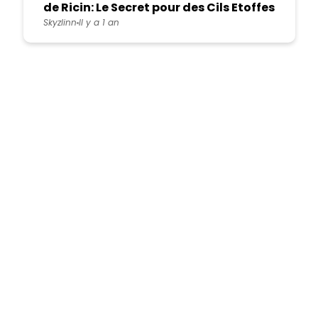
de Ricin: Le Secret pour des Cils Etoffes
Skyzlinn
Il y a 1 an