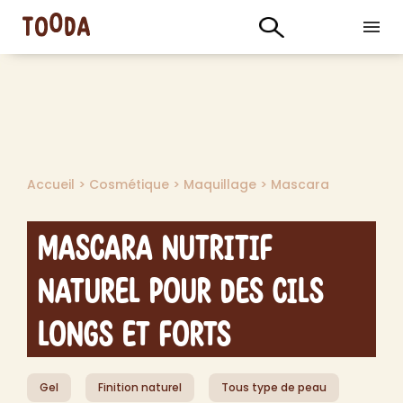
Accueil
>
Cosmétique
>
Maquillage
>
Mascara
Mascara Nutritif
Naturel pour des Cils
Longs et Forts
Gel
Finition naturel
Tous type de peau