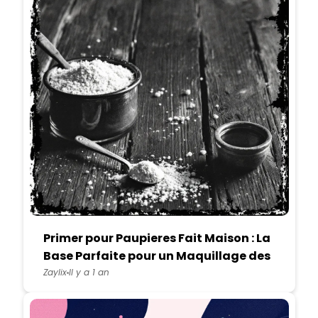
Primer pour Paupieres Fait Maison : La
Base Parfaite pour un Maquillage des
Yeux Durable
Zaylix
Il y a 1 an