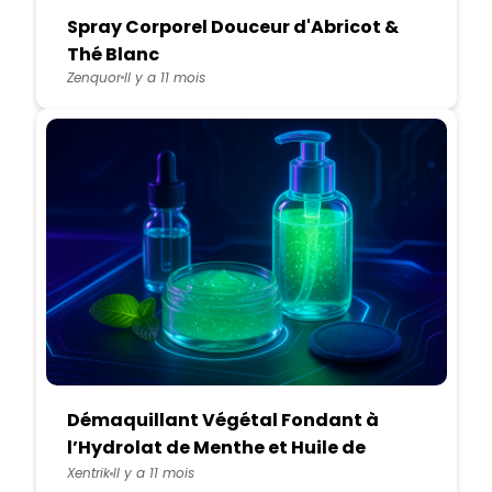
Spray Corporel Douceur d'Abricot &
Thé Blanc
Zenquor
Il y a 11 mois
Démaquillant Végétal Fondant à
l’Hydrolat de Menthe et Huile de
Chanvre
Xentrik
Il y a 11 mois