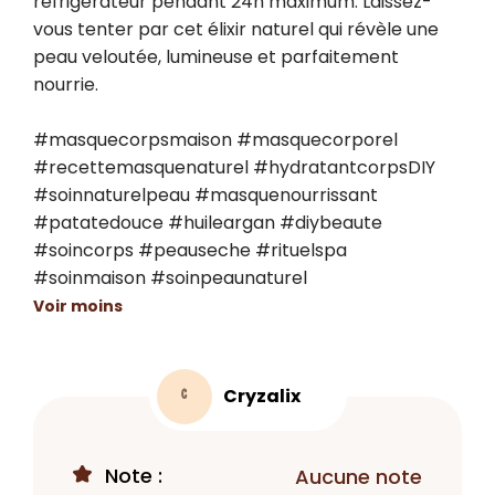
réfrigérateur pendant 24h maximum. Laissez-
vous tenter par cet élixir naturel qui révèle une 
peau veloutée, lumineuse et parfaitement 
nourrie.

#masquecorpsmaison #masquecorporel 
#recettemasquenaturel #hydratantcorpsDIY 
#soinnaturelpeau #masquenourrissant 
#patatedouce #huileargan #diybeaute 
#soincorps #peauseche #rituelspa 
#soinmaison #soinpeaunaturel
Voir moins
Cryzalix
C
Note :
Aucune note