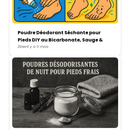
Poudre Déodorant Séchante pour
Pieds DIY au Bicarbonate, Sauge &
Amidon
Zlirex
Il y a 11 mois