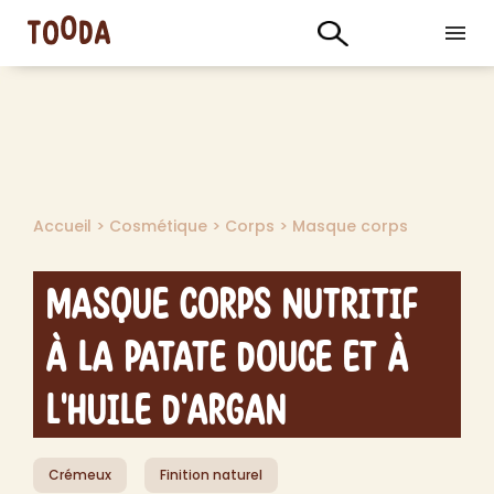
Accueil
>
Cosmétique
>
Corps
>
Masque corps
Masque Corps Nutritif
à la Patate Douce et à
l'Huile d'Argan
Crémeux
Finition naturel