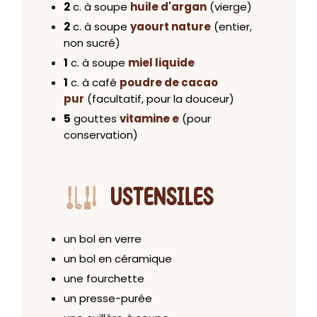
2
c. à soupe
huile d'argan
(vierge)
2
c. à soupe
yaourt nature
(entier,
non sucré)
1
c. à soupe
miel liquide
1
c. à café
poudre de cacao
pur
(facultatif, pour la douceur)
5
gouttes
vitamine e
(pour
conservation)
USTENSILES
un bol en verre
un bol en céramique
une fourchette
un presse-purée