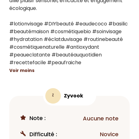
allie plaisir sensoriel, efficacité et engagement 
écologique.

#lotionvisage #DIYbeauté #eaudecoco #basilic 
#beautémaison #cosmétiquebio #soinvisage 
#hydratation #éclatduvisage #routinebeauté 
#cosmétiquenaturelle #antioxydant 
#peaueclatante #beautéauquotidien 
#recettefacile #peaufraiche
Voir moins
Zyvook
Z
Note :
Aucune note
Difficulté :
Novice