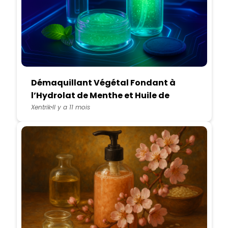
Démaquillant Végétal Fondant à
l’Hydrolat de Menthe et Huile de
Chanvre
Xentrik
Il y a 11 mois