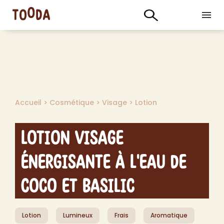
Accueil
>
Cosmétique
>
Visage
>
Lotion
Lotion Visage
Énergisante à l'Eau de
Coco et Basilic
Lotion
Lumineux
Frais
Aromatique