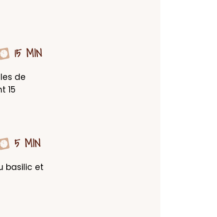
15 MIN
les de 
 15 
5 MIN
basilic et 