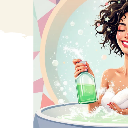
VA
Liq
Ent
Aut
> V