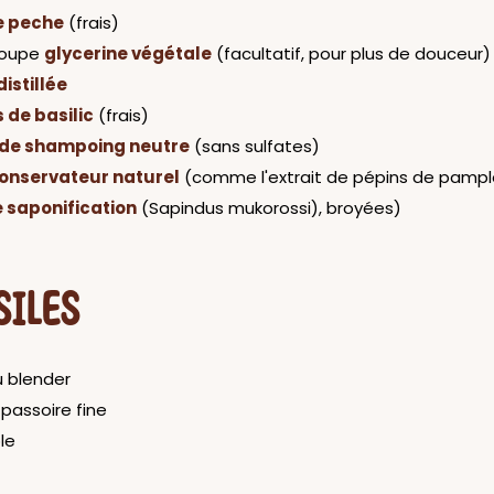
e peche
(frais)
 soupe
glycerine végétale
(facultatif, pour plus de douceur)
istillée
s de basilic
(frais)
de shampoing neutre
(sans sulfates)
onservateur naturel
(comme l'extrait de pépins de pam
e saponification
(Sapindus mukorossi), broyées)
SILES
u blender
passoire fine
le