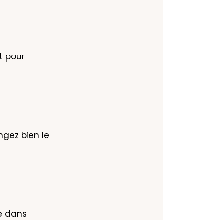
 pour 
gez bien le 
e dans 