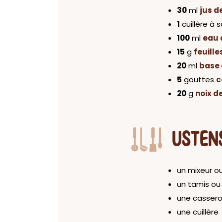
30
ml
jus d
1
cuillère à
100
ml
eau d
15
g
feuille
20
ml
base 
5
gouttes
c
20
g
noix d
USTEN
un mixeur o
un tamis ou 
une cassero
une cuillère