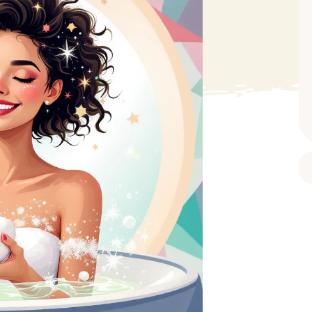
BAIN ET DOUCHE
PARFUM
ISELLE
DIVERS
Gel douche
Parfum
uide Vaiselle
Savon
Spécial Covid
Eau de toilette
retien Lave Vaiselle
Huile de bain
Automobile
Spray corporel
re
Pain moussant
Insecticide
Autre
Bombe de bain
Objet
oir tout
> Voir tout
Autre
Autre
> Voir tout
> Voir tout