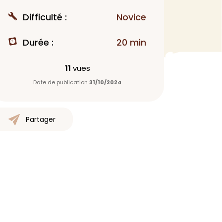
MAQUILLAGE
Difficulté :
Novice
Rouge à lèvres
Durée :
20 min
Fond de teint
Démaquillant
11
vues
Anti-cerne
Date de publication
31/10/2024
Yeux
Poudre visage
Primer
Partager
Highlighter
Mascara
Autre
> Voir tout