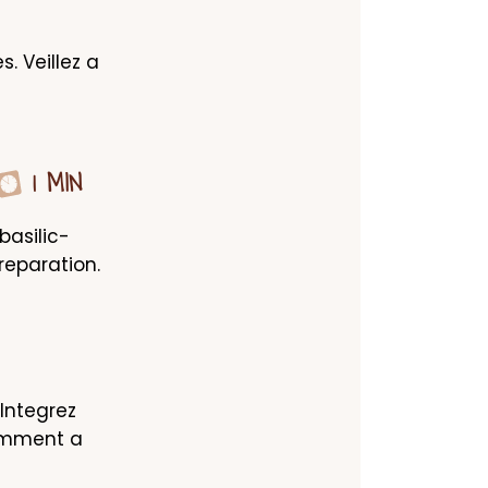
. Veillez a 
1 MIN
basilic-
reparation.
ntegrez 
mment a 