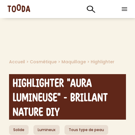
Accueil
>
Cosmétique
>
Maquillage
>
Highlighter
Highlighter "Aura
Lumineuse" - Brillant
Nature DIY
Solide
Lumineux
Tous type de peau