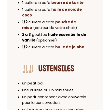
1
cuillere a cafe
beurre de karite
1
cuillere a cafe
huile de noix de
coco
1/2
cuillere a cafe
poudre de
mica
(couleur de votre choix)
2 a 3
gouttes
huile essentielle de
vanille
(optionnel)
1/2
cuillere a cafe
huile de jojoba
USTENSILES
un petit bol
une cuillere ou un mini fouet
un petit contenant avec couvercle
pour la conservation
un bain-marie ou un micro-ondes