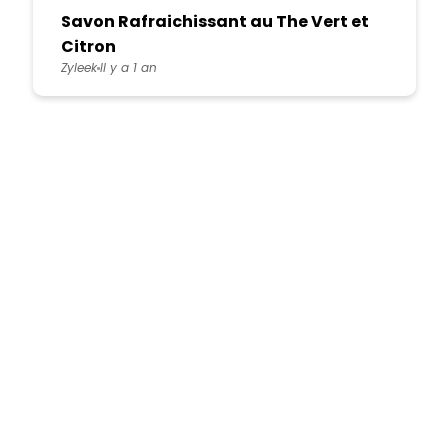
Savon Rafraichissant au The Vert et
Citron
Zyleek
Il y a 1 an