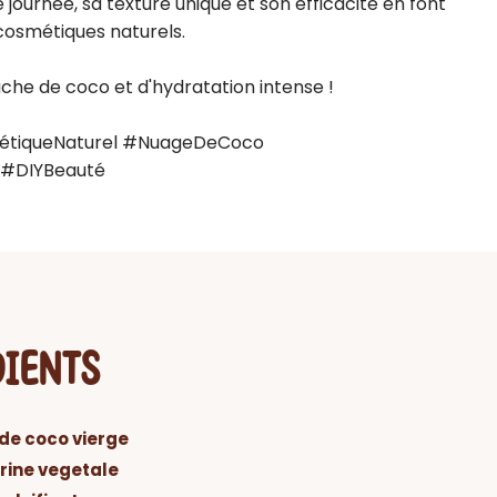
journée, sa texture unique et son efficacité en font 
osmétiques naturels.

he de coco et d'hydratation intense !

tiqueNaturel #NuageDeCoco 
 #DIYBeauté
DIENTS
 de coco vierge
rine vegetale