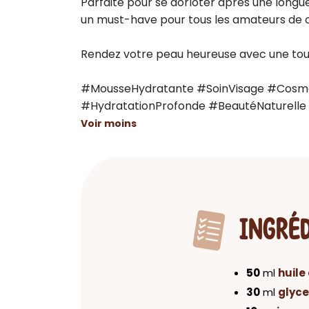
Parfaite pour se dorloter après une longue 
un must-have pour tous les amateurs de c
Rendez votre peau heureuse avec une touc
#MousseHydratante #SoinVisage #Cosmé
#HydratationProfonde #BeautéNaturelle
Voir moins
INGRÉ
50
ml
huile
30
ml
glyce