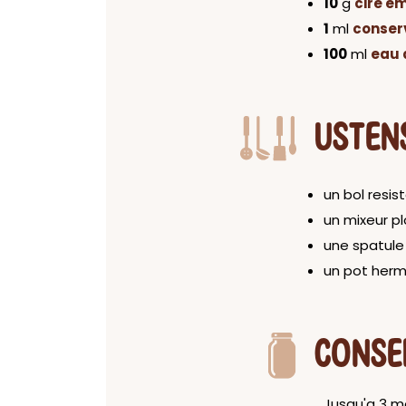
10
g
cire em
1
ml
conser
100
ml
eau d
USTEN
un bol resis
un mixeur p
une spatule 
un pot her
CONSE
Jusqu'a 3 mo