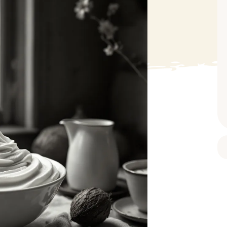
BAIN ET DOUCHE
PARFUM
ISELLE
DIVERS
Gel douche
Parfum
uide Vaiselle
Savon
Spécial Covid
Eau de toilette
retien Lave Vaiselle
Huile de bain
Automobile
Spray corporel
re
Pain moussant
Insecticide
Autre
Bombe de bain
Objet
oir tout
> Voir tout
Autre
Autre
> Voir tout
> Voir tout