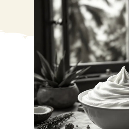
VA
Liq
Ent
Aut
> V