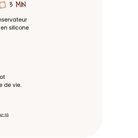
3 MIN
nservateur 
n silicone 
t 
 de vie.
ez-là