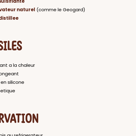
ulsifiante
vateur naturel
(comme le Geogard)
istillee
SILES
tant a la chaleur
longeant
en silicone
metique
RVATION
is au refrigerateur