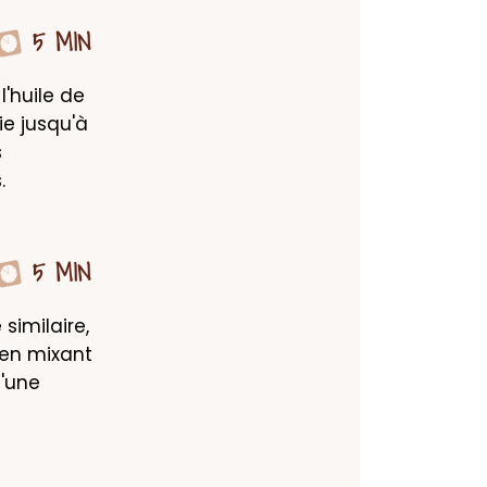
5 MIN
'huile de 
e jusqu'à 
 
.
5 MIN
imilaire, 
en mixant 
'une 