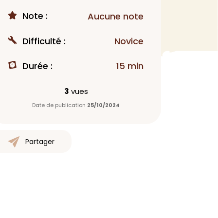
Note :
MAQUILLAGE
Aucune note
Rouge à lèvres
Difficulté :
Novice
Fond de teint
Démaquillant
Durée :
15 min
Anti-cerne
Yeux
3
vues
Poudre visage
Date de publication
25/10/2024
Primer
Highlighter
Mascara
Partager
Autre
> Voir tout