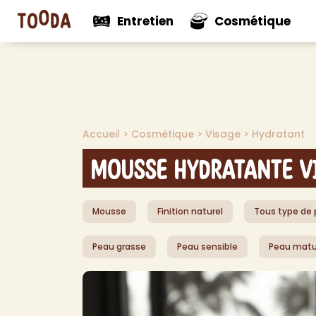
Entretien
Cosmétique
N
Voir tout
Voir tou
Mul
Accueil
>
Cosmétique
>
Visage
>
Hydratant
Nouveautés
Nouveaut
Net
Net
Mousse Hydratante Vi
Net
Net
Mousse
Finition naturel
Tous type de
Pro
Dés
Peau grasse
Peau sensible
Peau matu
Dés
Dé
Aut
> V