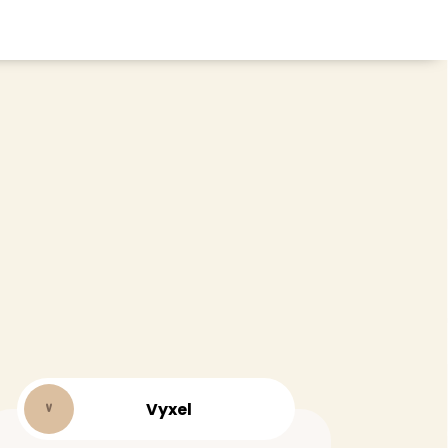
CHEVEUX
ace
Shampoing
tratifié, plancher
Après-shampoing
 tapis
Soin cheveux
Couleur
e et lame PVC
Masque
Autre
t
> Voir tout
Vyxel
V