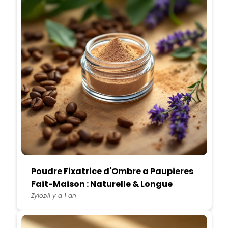
Poudre Fixatrice d'Ombre a Paupieres
Fait-Maison : Naturelle & Longue
Duree
Zyloz
Il y a 1 an