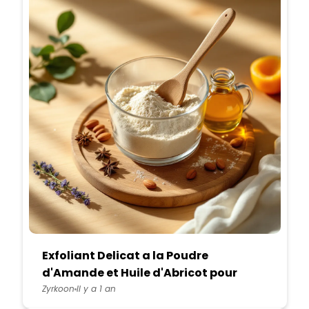
Exfoliant Delicat a la Poudre
d'Amande et Huile d'Abricot pour
Douceur et Hydratation
Zyrkoon
Il y a 1 an