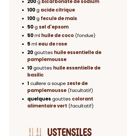
200
g
bicarbonate de sodium
100
g
acide citrique
100
g
fecule de mais
50
g
sel d'epsom
50
ml
huile de coco
(fondue)
5
ml
eau de rose
20
gouttes
huile essentielle de
pamplemousse
10
gouttes
huile essentielle de
basilic
1
cuillere a soupe
zeste de
pamplemousse
(facultatif)
quelques
gouttes
colorant
alimentaire vert
(facultatif)
USTENSILES