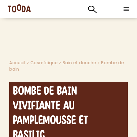
Accueil
>
Cosmétique
>
Bain et douche
>
Bombe de
bain
Bombe de Bain
Vivifiante au
Pamplemousse et
Basilic