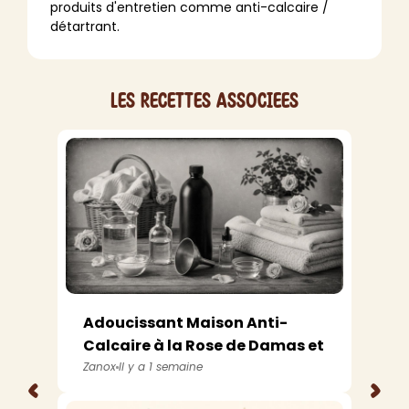
produits d'entretien comme anti-calcaire /
détartrant.
Les recettes associees
Adoucissant Maison Anti-
Calcaire à la Rose de Damas et
à l’Aci...
Zanox
Il y a 1 semaine
<
>