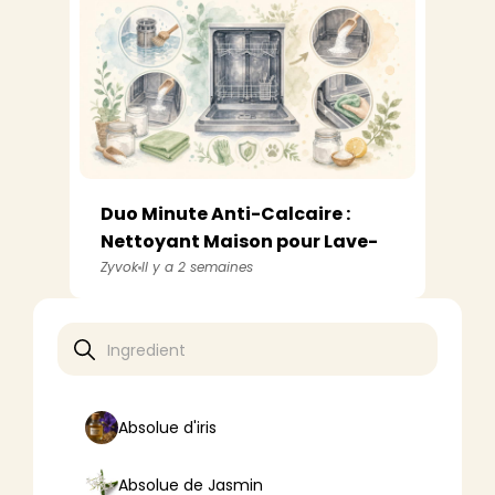
Duo Minute Anti-Calcaire :
Nettoyant Maison pour Lave-
Vaissell...
Zyvok
Il y a 2 semaines
Absolue d'iris
Absolue de Jasmin