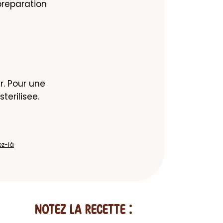
reparation 
. Pour une 
terilisee.
ez-là
Notez la recette :