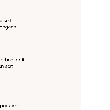
 soit 
omogene.
harbon actif 
n soit 
eparation 