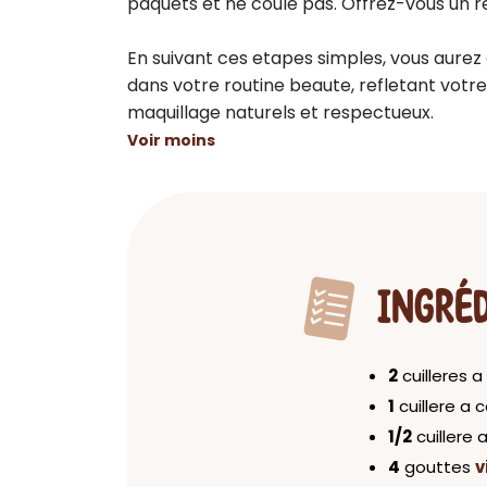
paquets et ne coule pas. Offrez-vous un r
En suivant ces etapes simples, vous aurez
dans votre routine beaute, refletant votr
maquillage naturels et respectueux.
Voir moins
INGRÉ
2
cuilleres 
1
cuillere a 
1/2
cuillere 
4
gouttes
v