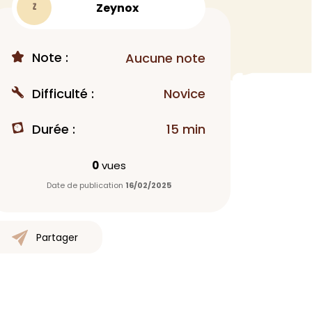
Zeynox
Z
MAQUILLAGE
Rouge à lèvres
Note :
Aucune note
Fond de teint
Démaquillant
Difficulté :
Novice
Anti-cerne
Yeux
Durée :
15 min
Poudre visage
Primer
0
vues
Highlighter
Date de publication
16/02/2025
Mascara
Autre
Partager
> Voir tout