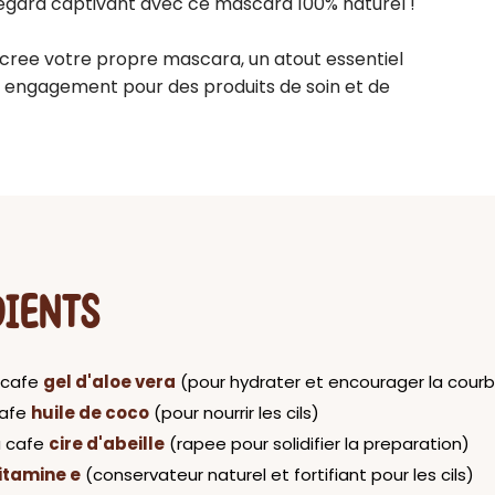
egard captivant avec ce mascara 100% naturel !

 cree votre propre mascara, un atout essentiel 
e engagement pour des produits de soin et de 
DIENTS
a cafe
gel d'aloe vera
(pour hydrater et encourager la courb
cafe
huile de coco
(pour nourrir les cils)
a cafe
cire d'abeille
(rapee pour solidifier la preparation)
itamine e
(conservateur naturel et fortifiant pour les cils)