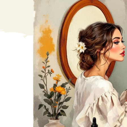
VA
Liq
Ent
Aut
> V