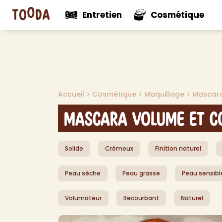
Entretien
Cosmétique
N
Voir tout
Voir tou
Mul
Accueil
>
Cosmétique
>
Maquillage
>
Mascar
Nouveautés
Nouveaut
Net
Net
Mascara Volume et C
Net
Net
Solide
Crémeux
Finition naturel
Pro
Dés
Peau sèche
Peau grasse
Peau sensibl
Dés
Dé
Volumateur
Recourbant
Naturel
Aut
> V