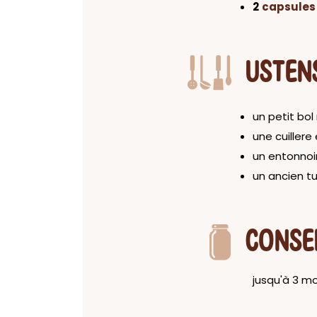
2
capsules 
USTEN
un petit bol
une cuillere
un entonnoi
un ancien t
CONSE
jusqu'à 3 mo