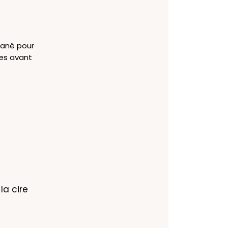
utané pour
les avant
a cire 