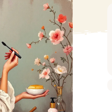
BAIN ET DOUCHE
PARFUM
ISELLE
DIVERS
Gel douche
Parfum
uide Vaiselle
Savon
Spécial Covid
Eau de toilette
retien Lave Vaiselle
Huile de bain
Automobile
Spray corporel
re
Pain moussant
Insecticide
Autre
Bombe de bain
Objet
oir tout
> Voir tout
Autre
Autre
> Voir tout
> Voir tout