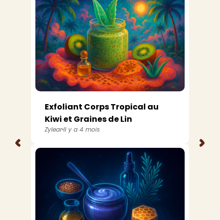
Exfoliant Corps Tropical au
Kiwi et Graines de Lin
Zylear
Il y a 4 mois
<
>