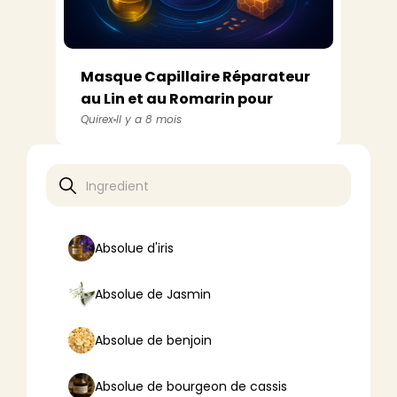
Masque Capillaire Réparateur
au Lin et au Romarin pour
Cheveux...
Quirex
Il y a 8 mois
Absolue d'iris
Absolue de Jasmin
Absolue de benjoin
Absolue de bourgeon de cassis