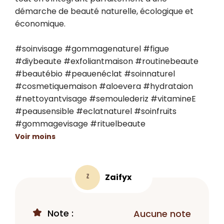
démarche de beauté naturelle, écologique et 
économique.

#soinvisage #gommagenaturel #figue 
#diybeaute #exfoliantmaison #routinebeaute 
#beautébio #peauenéclat #soinnaturel 
#cosmetiquemaison #aloevera #hydrataion 
#nettoyantvisage #semoulederiz #vitamineE 
#peausensible #eclatnaturel #soinfruits 
#gommagevisage #rituelbeaute
Voir moins
Zaifyx
Z
Note :
Aucune note