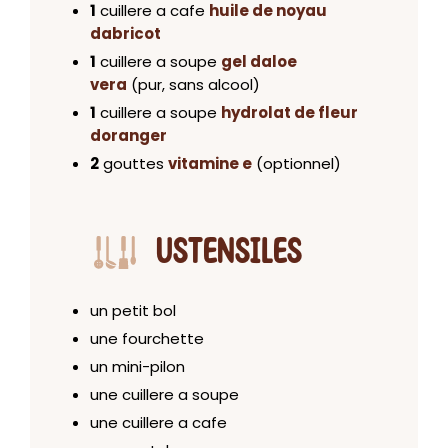
1
cuillere a cafe
huile de noyau
dabricot
1
cuillere a soupe
gel daloe
vera
(pur, sans alcool)
1
cuillere a soupe
hydrolat de fleur
doranger
2
gouttes
vitamine e
(optionnel)
USTENSILES
un petit bol
une fourchette
un mini-pilon
une cuillere a soupe
une cuillere a cafe