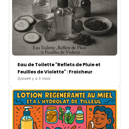
Eau de Toilette "Reflets de Pluie et
Feuilles de Violette" : Fraicheur
Naturelle DIY
Zyloxe
Il y a 5 mois