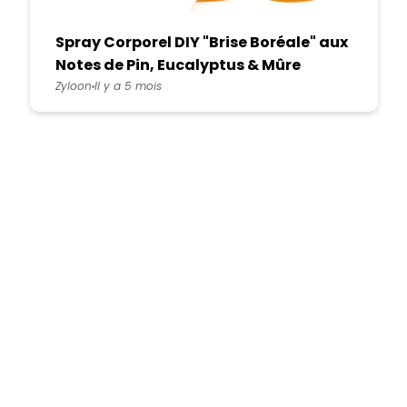
Spray Corporel DIY "Brise Boréale" aux
Notes de Pin, Eucalyptus & Mûre
Sauvage
Zyloon
Il y a 5 mois