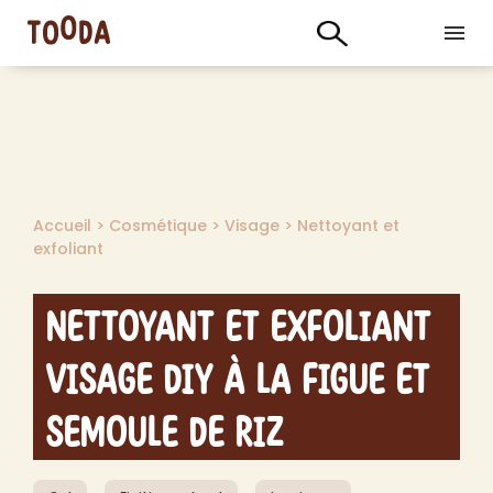
Accueil
>
Cosmétique
>
Visage
>
Nettoyant et
exfoliant
Nettoyant et Exfoliant
Visage DIY à la Figue et
Semoule de Riz