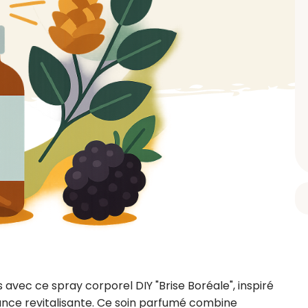
BAIN ET DOUCHE
PARFUM
ISELLE
DIVERS
Gel douche
Parfum
uide Vaiselle
Savon
Spécial Covid
Eau de toilette
retien Lave Vaiselle
Huile de bain
Automobile
Spray corporel
re
Pain moussant
Insecticide
Autre
Bombe de bain
Objet
oir tout
> Voir tout
Autre
Autre
> Voir tout
> Voir tout
 avec ce spray corporel DIY "Brise Boréale", inspiré 
ance revitalisante. Ce soin parfumé combine 