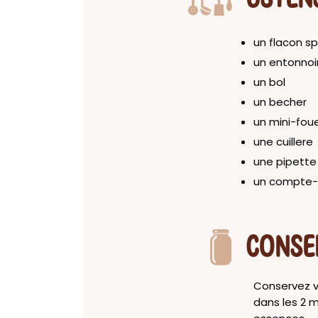
un flacon s
un entonnoi
un bol
un becher
un mini-fou
une cuillere
une pipette
un compte-
CONSE
Conservez vo
dans les 2 m