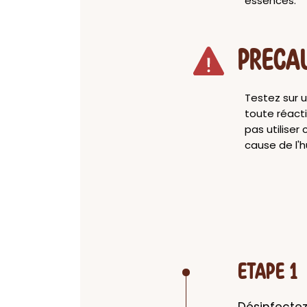
essences.
PRECA
Testez sur u
toute réacti
pas utiliser
cause de l'h
ETAPE 1
Désinfectez 