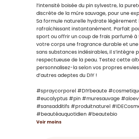
l’intensité boisée du pin sylvestre, la pure
discrète de la mûre sauvage, pour une expé
Sa formule naturelle hydrate légèrement la
rafraîchissant instantanément. Parfait po
sport ou offrir un coup de frais parfumé à 
votre corps une fragrance durable et une 
sans substances indésirables, il s’intègre
respectueuse de la peau. Testez cette alte
personnalisez-la selon vos propres envies
d’autres adeptes du DIY !

#spraycorporel #DIYbeaute #cosmetique
#eucalyptus #pin #muresauvage #aloeve
#sansadditifs #produitnaturel #IDECosm
#beautéauquotidien #beautebio
Voir moins