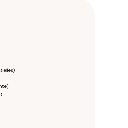
tielles)
ante)
et