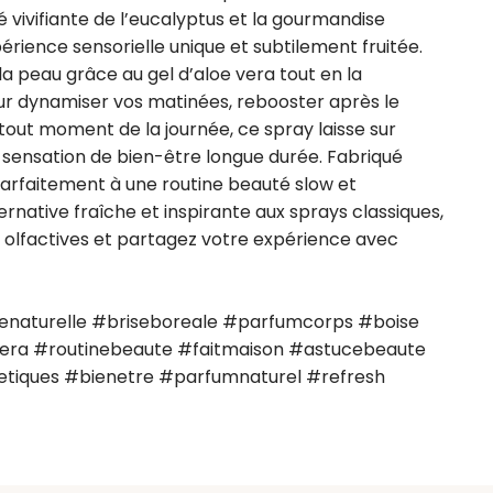
té vivifiante de l’eucalyptus et la gourmandise 
rience sensorielle unique et subtilement fruitée. 
 peau grâce au gel d’aloe vera tout en la 
ur dynamiser vos matinées, rebooster après le 
tout moment de la journée, ce spray laisse sur 
sensation de bien-être longue durée. Fabriqué 
 parfaitement à une routine beauté slow et 
rnative fraîche et inspirante aux sprays classiques, 
 olfactives et partagez votre expérience avec 
naturelle #briseboreale #parfumcorps #boise 
ra #routinebeaute #faitmaison #astucebeaute 
etiques #bienetre #parfumnaturel #refresh 