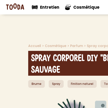
Entretien
Cosmétique
N
Voir tout
Voir tou
Mul
Accueil
>
Cosmétique
>
Parfum
>
Spray corpo
Nouveautés
Nouveaut
Net
Net
Spray Corporel DIY "B
Net
Net
Sauvage
Pro
Dés
Brume
Spray
Finition naturel
To
Dés
Dé
Aut
> V