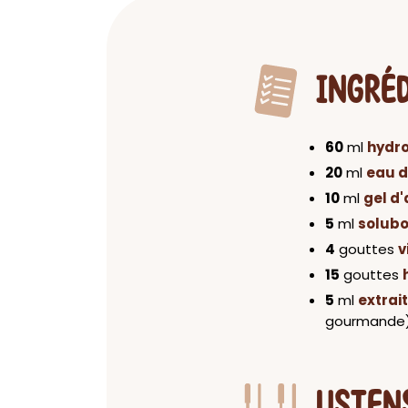
INGRÉ
60
ml
hydro
20
ml
eau d
10
ml
gel d'
5
ml
solubo
4
gouttes
v
15
gouttes
5
ml
extrai
gourmande
USTEN