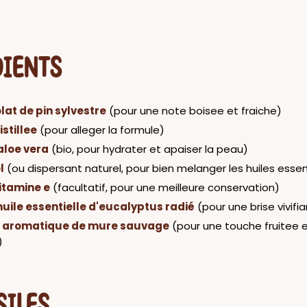
DIENTS
lat de pin sylvestre
(pour une note boisee et fraiche)
istillee
(pour alleger la formule)
aloe vera
(bio, pour hydrater et apaiser la peau)
l
(ou dispersant naturel, pour bien melanger les huiles essen
itamine e
(facultatif, pour une meilleure conservation)
huile essentielle d'eucalyptus radié
(pour une brise vivifi
t aromatique de mure sauvage
(pour une touche fruitee 
)
SILES