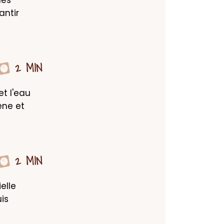
ntir 
2 MIN
t l'eau 
ne et 
2 MIN
lle 
s 