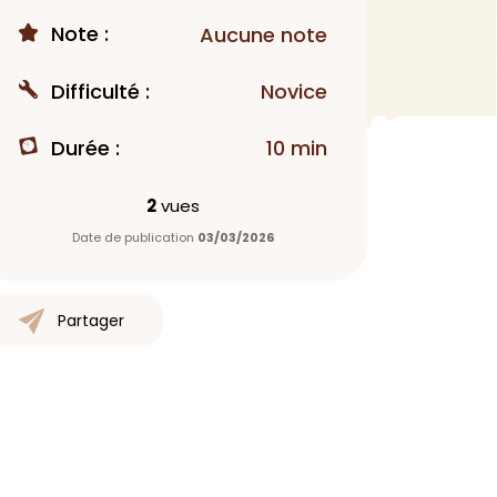
Note :
Aucune note
MAQUILLAGE
Rouge à lèvres
Difficulté :
Novice
Fond de teint
Démaquillant
Durée :
10 min
Anti-cerne
Yeux
2
vues
Poudre visage
Date de publication
03/03/2026
Primer
Highlighter
Mascara
Partager
Autre
> Voir tout