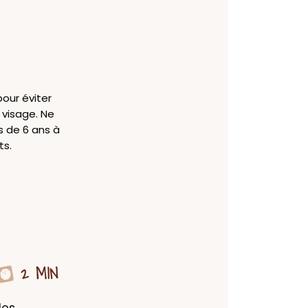
pour éviter
e visage. Ne
s de 6 ans à
ts.
2 MIN
es 