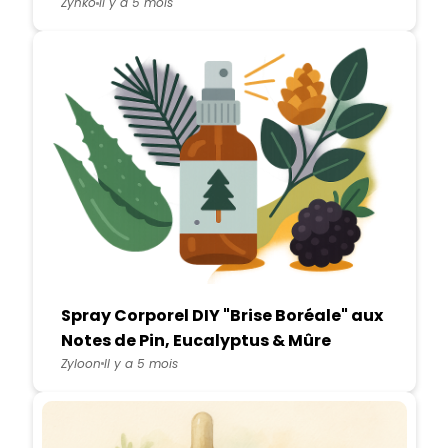
Zynko
Il y a 5 mois
Spray Corporel DIY "Brise Boréale" aux
Notes de Pin, Eucalyptus & Mûre
Sauvage
Zyloon
Il y a 5 mois