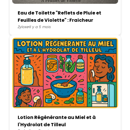
Eau de Toilette "Reflets de Pluie et
Feuilles de Violette" : Fraicheur
Naturelle DIY
Zyloxe
Il y a 5 mois
Lotion Régénérante au Miel et à
l'Hydrolat de Tilleul