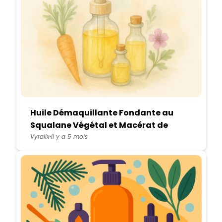
Huile Démaquillante Fondante au
Squalane Végétal et Macérat de
Carotte
Vyralix
Il y a 5 mois