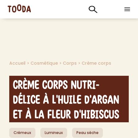
Accueil
>
Cosmétique
>
Corps
>
Crème corps
Crème Corps Nutri-
Délice à l'Huile d'Argan
et à la Fleur d'Hibiscus
Crémeux
Lumineux
Peau sèche