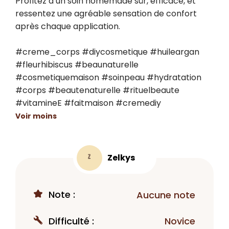
Profitez d’un soin homemade sûr, efficace, et 
ressentez une agréable sensation de confort 
après chaque application.

#creme_corps #diycosmetique #huileargan 
#fleurhibiscus #beaunaturelle 
#cosmetiquemaison #soinpeau #hydratation 
#corps #beautenaturelle #rituelbeaute 
#vitamineE #faitmaison #cremediy
Voir moins
Zelkys
Z
Note :
Aucune note
Difficulté :
Novice