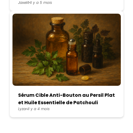
Pointes Fourchues
Jaxelit
Il y a 5 mois
Sérum Cible Anti-Bouton au Persil Plat
et Huile Essentielle de Patchouli
Lyzar
Il y a 4 mois