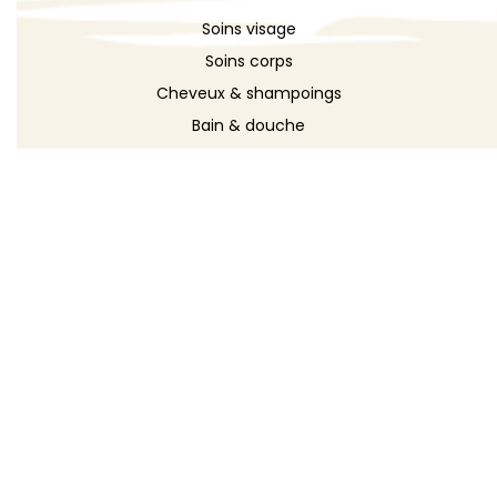
Soins visage
Soins corps
Cheveux & shampoings
Bain & douche
Maquillage
Parfums
Déodorants
Savons
DÉCOUVRIR
Toutes les recettes
Recettes cosmétique
Recettes entretien
Le blog DIY
Répertoire d'ingrédients