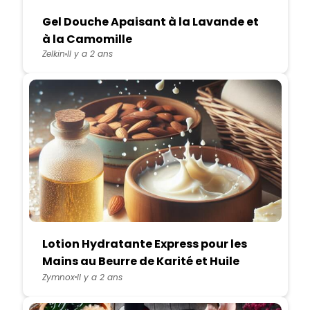
Gel Douche Apaisant à la Lavande et
à la Camomille
Zelkin
Il y a 2 ans
Lotion Hydratante Express pour les
Mains au Beurre de Karité et Huile
d'Amande Douce
Zymnox
Il y a 2 ans