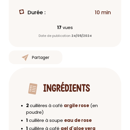
Durée :
10 min
17
vues
Date de publication
24/05/2024
Partager
INGRÉDIENTS
2
cuillères à café
argile rose
(en
poudre)
1
cuillère à soupe
eau de rose
1
cuillère à café
gel d'aloe vera