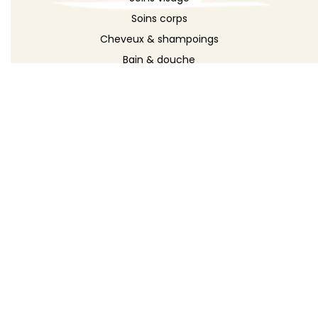
Soins corps
Cheveux & shampoings
Bain & douche
Maquillage
Parfums
Déodorants
Savons
DÉCOUVRIR
Toutes les recettes
Recettes cosmétique
Recettes entretien
Le blog DIY
Répertoire d'ingrédients
Créer ma recette