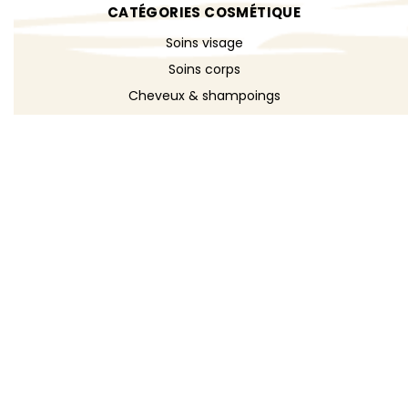
CATÉGORIES COSMÉTIQUE
Soins visage
Soins corps
Cheveux & shampoings
Bain & douche
Maquillage
Parfums
Déodorants
Savons
DÉCOUVRIR
Toutes les recettes
Recettes cosmétique
Recettes entretien
Le blog DIY