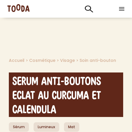
Accueil
>
Cosmétique
>
Visage
>
Soin anti-bouton
Serum Anti-Boutons
Eclat au Curcuma et
Calendula
Sérum
Lumineux
Mat