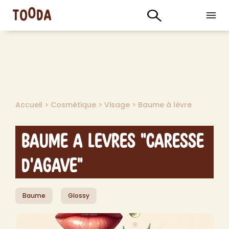
Accueil
>
Cosmétique
>
Visage
>
Baume à lèvre
Baume a levres "Caresse
d'Agave"
Baume
Glossy