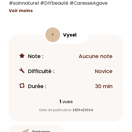
#soinnaturel #DIYbeauté #CaresseAgave
Voir moins
Vyxel
V
Note :
Aucune note
Difficulté :
Novice
Durée :
30 min
1
vues
Date de publication
29/04/2024
Partager