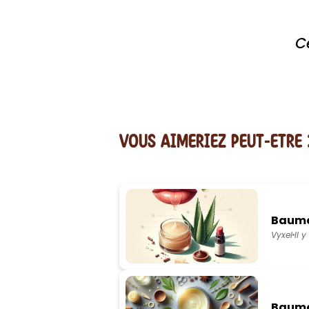
C
vous AIMERiEZ PEUT-ETRE 
Baume 
Vyxel
Il 
Baume 