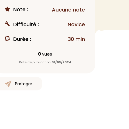
Note :
MAQUILLAGE
Aucune note
Rouge à lèvres
Difficulté :
Novice
Fond de teint
Démaquillant
Durée :
30 min
Anti-cerne
Yeux
0
vues
Poudre visage
Date de publication
01/05/2024
Primer
Highlighter
Mascara
Partager
Autre
> Voir tout