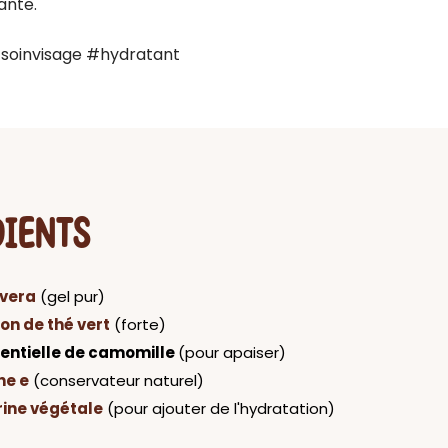
nte. 

soinvisage #hydratant
DIENTS
 vera
(gel pur)
ion de thé vert
(forte)
sentielle de camomille
(pour apaiser)
ne e
(conservateur naturel)
rine végétale
(pour ajouter de l'hydratation)