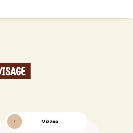
CHEVEUX
ace
Shampoing
tratifié, plancher
Après-shampoing
 tapis
Soin cheveux
Visage
Couleur
e et lame PVC
Masque
Autre
t
> Voir tout
Vizzeo
V