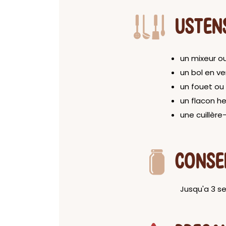
USTEN
un mixeur o
un bol en ve
un fouet ou
un flacon h
une cuillèr
CONSE
Jusqu'a 3 s