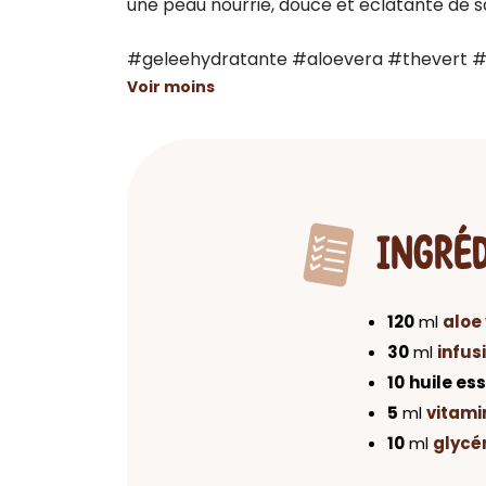
une peau nourrie, douce et eclatante de sa
#geleehydratante #aloevera #thevert #
Voir moins
INGRÉ
120
ml
aloe
30
ml
infus
10
huile es
5
ml
vitami
10
ml
glycé