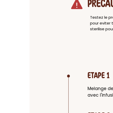
PRECA
Testez le pr
pour eviter 
sterilise po
ETAPE 1
Melange des
avec l'infus