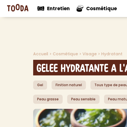
Entretien
Cosmétique
N
Voir tout
Voir tou
Mul
Accueil
>
Cosmétique
>
Visage
>
Hydratant
Nouveautés
Nouveaut
Net
Net
Gelee Hydratante a l'
Net
Net
Gel
Finition naturel
Tous type de pea
Pro
Dés
Peau grasse
Peau sensible
Peau matu
Dés
Dé
Aut
> V