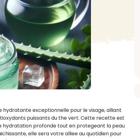
BAIN ET DOUCHE
PARFUM
ISELLE
DIVERS
Gel douche
Parfum
uide Vaiselle
Savon
Spécial Covid
Eau de toilette
retien Lave Vaiselle
Huile de bain
Automobile
Spray corporel
re
Pain moussant
Insecticide
Autre
Bombe de bain
Objet
oir tout
> Voir tout
Autre
Autre
> Voir tout
> Voir tout
dratante exceptionnelle pour le visage, alliant 
tioxydants puissants du the vert. Cette recette est 
 hydratation profonde tout en protegeant la peau 
chissante, elle sera votre alliee au quotidien pour 