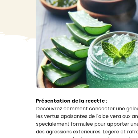
VA
Liq
Ent
Aut
> V
Présentation de la recette :
Decouvrez comment concocter une gelee hy
les vertus apaisantes de l'aloe vera aux an
specialement formulee pour apporter une
des agressions exterieures. Legere et rafrai