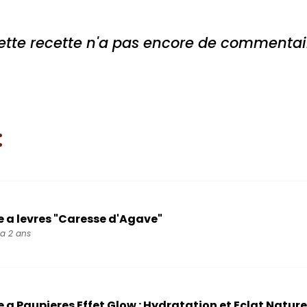
ette recette n'a pas encore de commentai
:
a levres "Caresse d'Agave"
y a 2 ans
a Paupieres Effet Glow : Hydratation et Eclat Nature