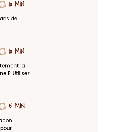
10 MIN
dans de 
10 MIN
tement la 
 E. Utilisez 
5 MIN
acon 
pour 