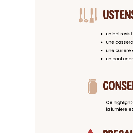
USTEN
un bol resis
une cassero
une cuillere
un contenant
CONSE
Ce highligh
la lumiere et