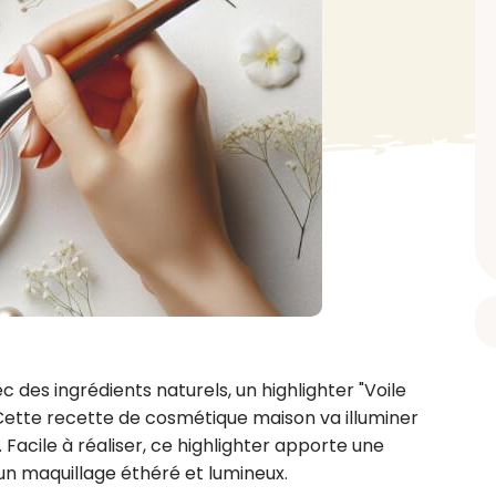
BAIN ET DOUCHE
PARFUM
ISELLE
DIVERS
Gel douche
Parfum
uide Vaiselle
Savon
Spécial Covid
Eau de toilette
retien Lave Vaiselle
Huile de bain
Automobile
Spray corporel
re
Pain moussant
Insecticide
Autre
Bombe de bain
Objet
oir tout
> Voir tout
Autre
Autre
> Voir tout
> Voir tout
es ingrédients naturels, un highlighter "Voile 
. Cette recette de cosmétique maison va illuminer 
Facile à réaliser, ce highlighter apporte une 
un maquillage éthéré et lumineux.
