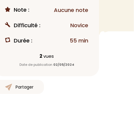
Note :
MAQUILLAGE
Aucune note
Rouge à lèvres
Difficulté :
Novice
Fond de teint
Démaquillant
Durée :
55 min
Anti-cerne
Yeux
2
vues
Poudre visage
Date de publication
02/05/2024
Primer
Highlighter
Mascara
Partager
Autre
> Voir tout