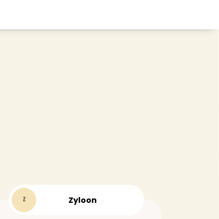
CHEVEUX
ace
Shampoing
tratifié, plancher
Après-shampoing
 tapis
Soin cheveux
Couleur
e et lame PVC
Masque
Autre
t
> Voir tout
Zyloon
Z