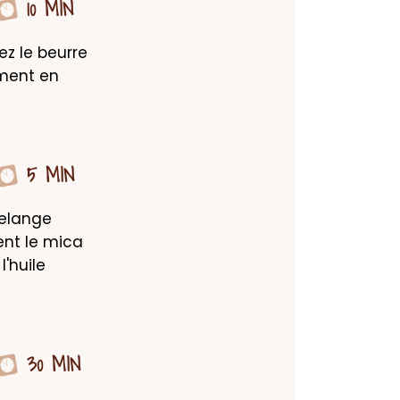
10 MIN
z le beurre 
ment en 
5 MIN
elange 
nt le mica 
'huile 
30 MIN