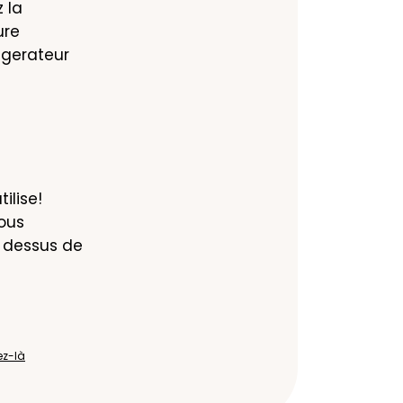
la 
re 
gerateur 
ilise! 
ous 
 dessus de 
ez-là