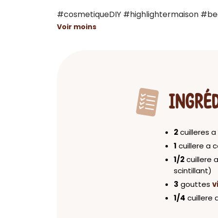
#cosmetiqueDIY #highlightermaison #bea
Voir moins
INGRÉ
2
cuilleres 
1
cuillere a 
1/2
cuillere 
scintillant)
3
gouttes
v
1/4
cuillere