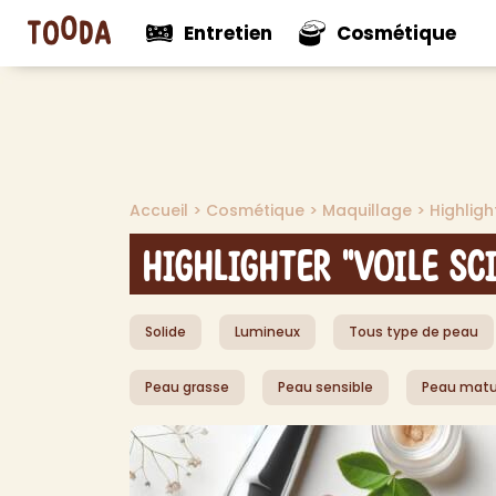
Entretien
Cosmétique
N
Voir tout
Voir tou
Mul
Accueil
>
Cosmétique
>
Maquillage
>
Highligh
Nouveautés
Nouveaut
Net
Net
Highlighter "Voile Sci
Net
Net
Solide
Lumineux
Tous type de peau
Pro
Dés
Peau grasse
Peau sensible
Peau matu
Dés
Dé
Aut
> V