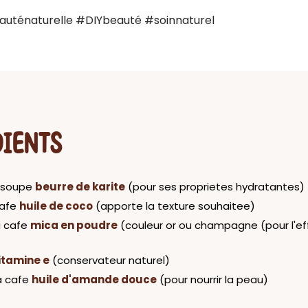
uténaturelle #DIYbeauté #soinnaturel
DIENTS
a soupe
beurre de karite
(pour ses proprietes hydratantes)
cafe
huile de coco
(apporte la texture souhaitee)
a cafe
mica en poudre
(couleur or ou champagne (pour l'ef
itamine e
(conservateur naturel)
 a cafe
huile d'amande douce
(pour nourrir la peau)