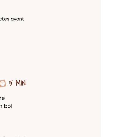
ectes avant
5 MIN
e 
 bol 