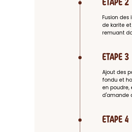
ETAPE 2
Fusion des i
de karite et
remuant d
ETAPE 3
Ajout des p
fondu et ho
en poudre, e
d'amande do
ETAPE 4