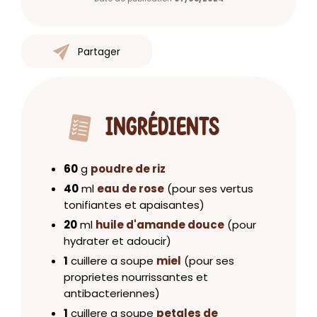
Partager
INGRÉDIENTS
60
g
poudre de riz
40
ml
eau de rose
(pour ses vertus
tonifiantes et apaisantes)
20
ml
huile d'amande douce
(pour
hydrater et adoucir)
1
cuillere a soupe
miel
(pour ses
proprietes nourrissantes et
antibacteriennes)
1
cuillere a soupe
petales de