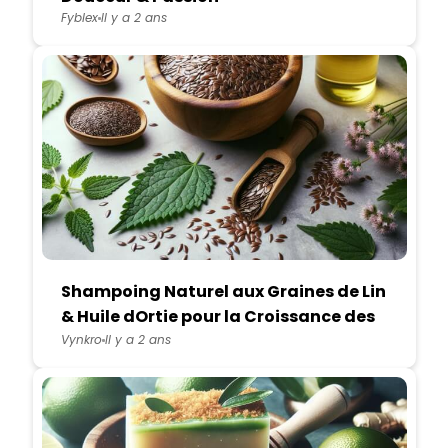
Fyblex
Il y a 2 ans
Shampoing Naturel aux Graines de Lin
& Huile dOrtie pour la Croissance des
Cheveux
Vynkro
Il y a 2 ans