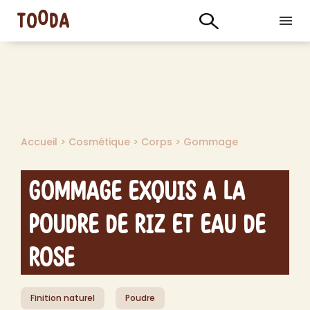
Accueil
>
Cosmétique
>
Corps
>
Gommage
Gommage Exquis a la
Poudre de Riz et Eau de
Rose
Finition naturel
Poudre