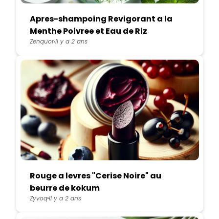
Apres-shampoing Revigorant a la
Menthe Poivree et Eau de Riz
Zenquor
Il y a 2 ans
Rouge a levres "Cerise Noire" au
beurre de kokum
Zyvoq
Il y a 2 ans