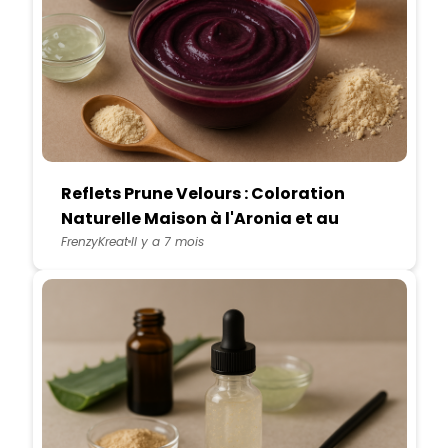
Reflets Prune Velours : Coloration
Naturelle Maison à l'Aronia et au
Vinaigre de Cidre
FrenzyKreat
Il y a 7 mois