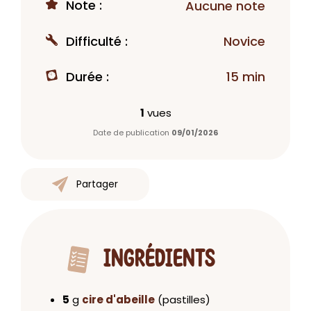
Note :
Aucune note
Difficulté :
Novice
Durée :
15 min
1
vues
Date de publication
09/01/2026
Partager
INGRÉDIENTS
5
g
cire d'abeille
(pastilles)