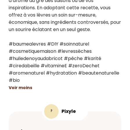
d’arôme au gré des saisons ou de vos 
inspirations. En adoptant cette recette, vous 
offrez à vos lèvres un soin sur-mesure, 
économique, sans ingrédients controversés, pour 
un sourire éclatant en un seul geste.

#baumealevres #DIY #soinnaturel 
#cosmetiquemaison #levressèches 
#huiledenoyaudabricot #pêche #karité 
#ciredabeille #vitamineE #zeroDechet 
#aromenaturel #hydratation #beautenaturelle 
#bio
Voir moins
Pixyle
P