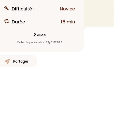
MAQUILLAGE
Difficulté :
Novice
Rouge à lèvres
Durée :
15 min
Fond de teint
Démaquillant
2
vues
Anti-cerne
Date de publication
12/01/2026
Yeux
Poudre visage
Primer
Partager
Highlighter
Mascara
Autre
> Voir tout