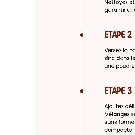
Nettoyez et
garantir u
ETAPE 2
Versez la po
zinc dans l
une poudre
ETAPE 3
Ajoutez déli
Mélangez so
sans former
compacte.