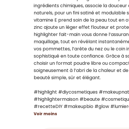
ingrédients chimiques, associe la douceur 
naturels, pour un fini satiné et modulable s
vitamine E prend soin de la peau tout en o
zinc ajoute un léger effet flouteur et prot
highlighter fait-main vous donne l’assur
maquillage, tout en révélant instantanémen
vos pommettes, l’arête du nez ou le coin int
sophistiqué en toute confiance. Grâce à s
choisir un format poudre libre ou compact
soigneusement à l’abri de la chaleur et de
beauté simple, sûr et élégant. 

#highlight #diycosmetiques #makeupnat
#highlightermaison #beaute #cosmetiqu
#recetteDIY #makeupbio #glow #lumier
Voir moins