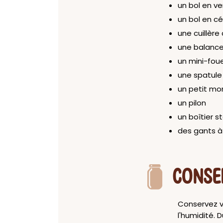
un bol en ve
un bol en c
une cuillèr
une balance
un mini-fou
une spatul
un petit mor
un pilon
un boîtier st
des gants à
CONSE
Conservez vo
l'humidité. 