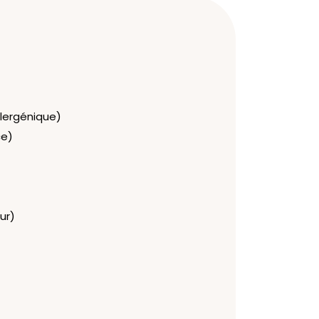
llergénique)
ce)
ur)