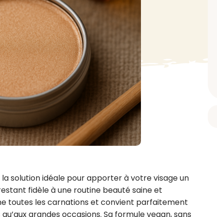
BAIN ET DOUCHE
PARFUM
ISELLE
DIVERS
Gel douche
Parfum
uide Vaiselle
Savon
Spécial Covid
Eau de toilette
retien Lave Vaiselle
Huile de bain
Automobile
Spray corporel
re
Pain moussant
Insecticide
Autre
Bombe de bain
Objet
oir tout
> Voir tout
Autre
Autre
> Voir tout
> Voir tout
la solution idéale pour apporter à votre visage un 
 restant fidèle à une routine beauté saine et 
me toutes les carnations et convient parfaitement 
rs qu’aux grandes occasions. Sa formule vegan, sans 