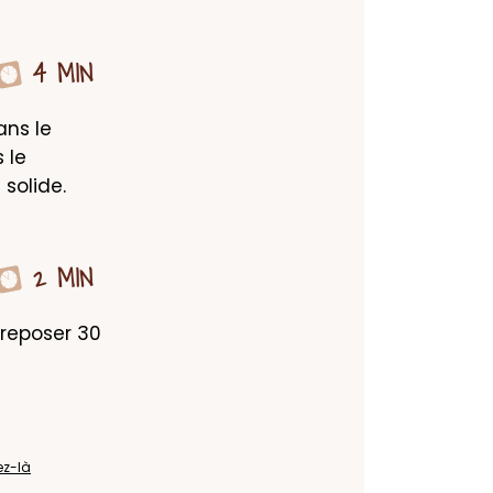
4 MIN
ns le 
le 
 solide.
2 MIN
reposer 30 
ez-là