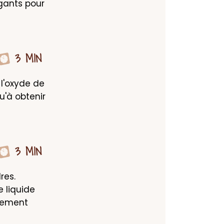
gants pour 
3 MIN
l'oxyde de 
'à obtenir 
3 MIN
es. 
liquide 
rement 