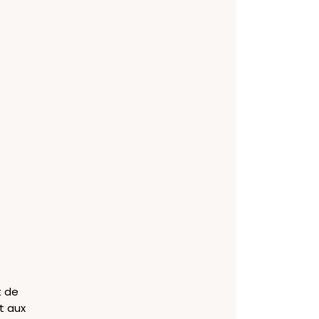
t de
t aux