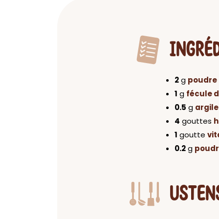
INGRÉ
2
g
poudre
1
g
fécule 
0.5
g
argil
4
gouttes
h
1
goutte
vi
0.2
g
poudr
USTEN