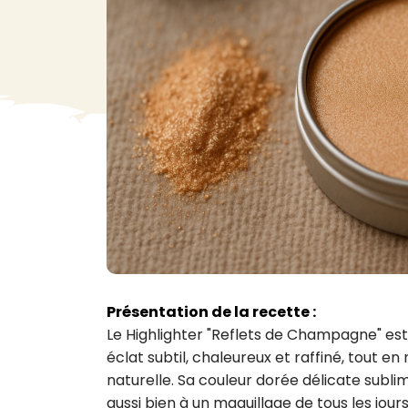
VA
Liq
Ent
Aut
> V
Présentation de la recette :
Le Highlighter "Reflets de Champagne" est 
éclat subtil, chaleureux et raffiné, tout en
naturelle. Sa couleur dorée délicate subli
aussi bien à un maquillage de tous les jou