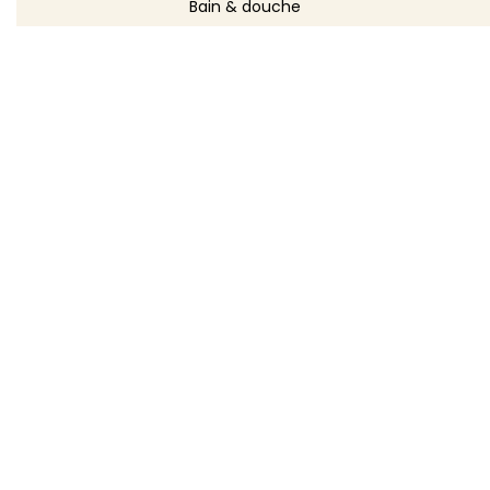
Bain & douche
Maquillage
Parfums
Déodorants
Savons
DÉCOUVRIR
Toutes les recettes
Recettes cosmétique
Recettes entretien
Le blog DIY
Répertoire d'ingrédients
Créer ma recette
TOODA
Monétisation