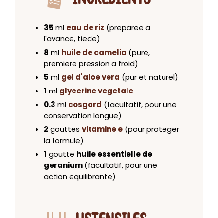
35
ml
eau de riz
(preparee a
l'avance, tiede)
8
ml
huile de camelia
(pure,
premiere pression a froid)
5
ml
gel d'aloe vera
(pur et naturel)
1
ml
glycerine vegetale
0.3
ml
cosgard
(facultatif, pour une
conservation longue)
2
gouttes
vitamine e
(pour proteger
la formule)
1
goutte
huile essentielle de
geranium
(facultatif, pour une
action equilibrante)