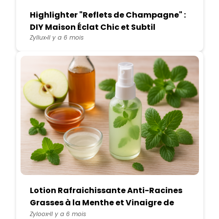
Highlighter "Reflets de Champagne" :
DIY Maison Éclat Chic et Subtil
Zyllux
Il y a 6 mois
Lotion Rafraichissante Anti-Racines
Grasses à la Menthe et Vinaigre de
Cidre
Zyloox
Il y a 6 mois