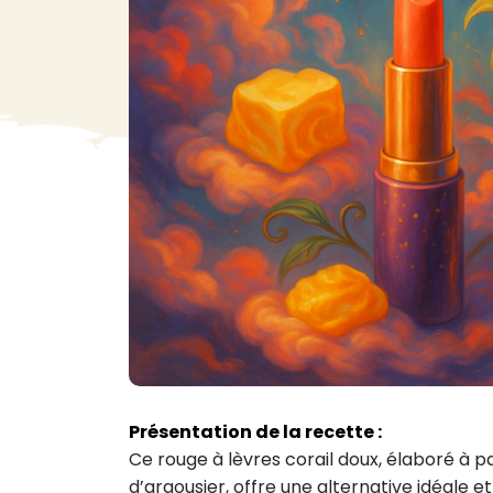
VA
Liq
Ent
Aut
> V
Présentation de la recette :
Ce rouge à lèvres corail doux, élaboré à p
d’argousier, offre une alternative idéale 