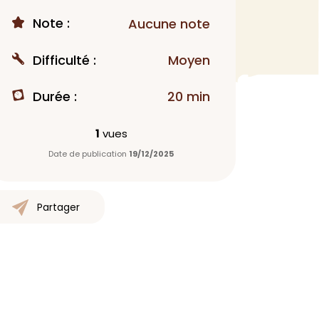
Note :
MAQUILLAGE
Aucune note
Rouge à lèvres
Difficulté :
Moyen
Fond de teint
Démaquillant
Durée :
20 min
Anti-cerne
Yeux
1
vues
Poudre visage
Date de publication
19/12/2025
Primer
Highlighter
Mascara
Partager
Autre
> Voir tout