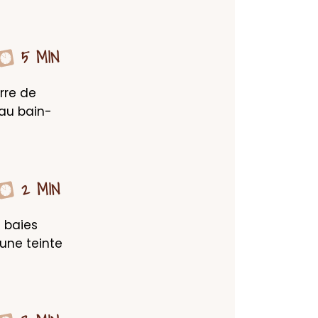
5 MIN
re de 
 au bain-
2 MIN
 baies 
une teinte 