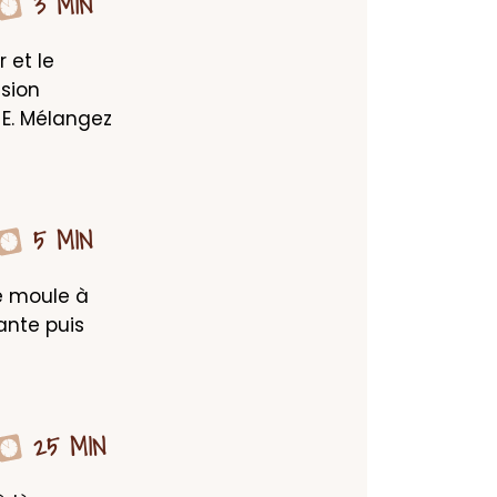
3 MIN
 et le 
ion 
E. Mélangez 
5 MIN
 moule à 
nte puis 
25 MIN