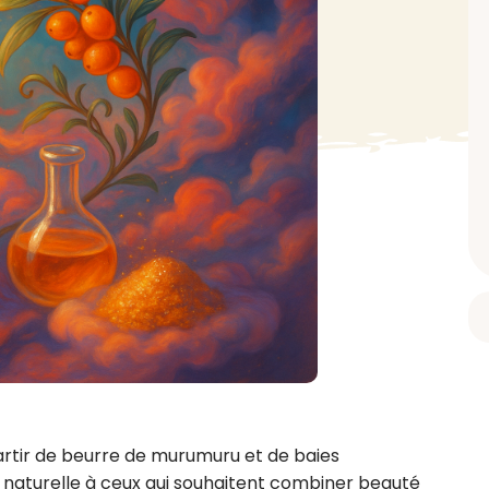
BAIN ET DOUCHE
PARFUM
ISELLE
DIVERS
Gel douche
Parfum
uide Vaiselle
Savon
Spécial Covid
Eau de toilette
retien Lave Vaiselle
Huile de bain
Automobile
Spray corporel
re
Pain moussant
Insecticide
Autre
Bombe de bain
Objet
oir tout
> Voir tout
Autre
Autre
> Voir tout
> Voir tout
artir de beurre de murumuru et de baies 
et naturelle à ceux qui souhaitent combiner beauté 