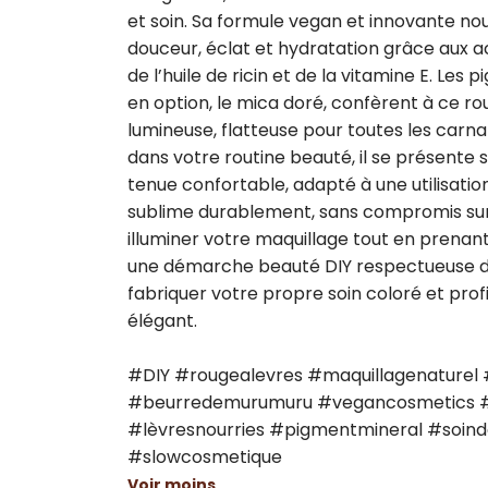
et soin. Sa formule vegan et innovante nou
douceur, éclat et hydratation grâce aux a
de l’huile de ricin et de la vitamine E. Les
en option, le mica doré, confèrent à ce ro
lumineuse, flatteuse pour toutes les carna
dans votre routine beauté, il se présente s
tenue confortable, adapté à une utilisatio
sublime durablement, sans compromis sur l
illuminer votre maquillage tout en prenant s
une démarche beauté DIY respectueuse de
fabriquer votre propre soin coloré et profi
élégant.

#DIY #rougealevres #maquillagenaturel #
#beurredemurumuru #vegancosmetics #
#lèvresnourries #pigmentmineral #soind
#slowcosmetique
Voir moins