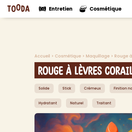
Entretien
Cosmétique
N
Voir tout
Voir tou
Mul
Accueil
>
Cosmétique
>
Maquillage
>
Rouge à
Nouveautés
Nouveaut
Net
Net
Rouge à Lèvres Corai
Net
Net
Solide
Stick
Crémeux
Finition n
Pro
Dés
Hydratant
Naturel
Traitant
Dés
Dé
Aut
> V