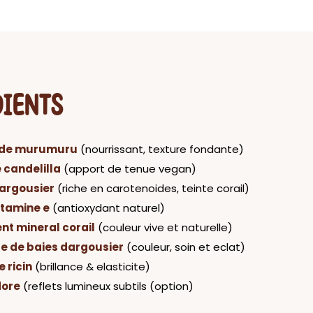
DIENTS
 de murumuru
(nourrissant, texture fondante)
e candelilla
(apport de tenue vegan)
dargousier
(riche en carotenoides, teinte corail)
itamine e
(antioxydant naturel)
nt mineral corail
(couleur vive et naturelle)
e de baies dargousier
(couleur, soin et eclat)
e ricin
(brillance & elasticite)
dore
(reflets lumineux subtils (option)