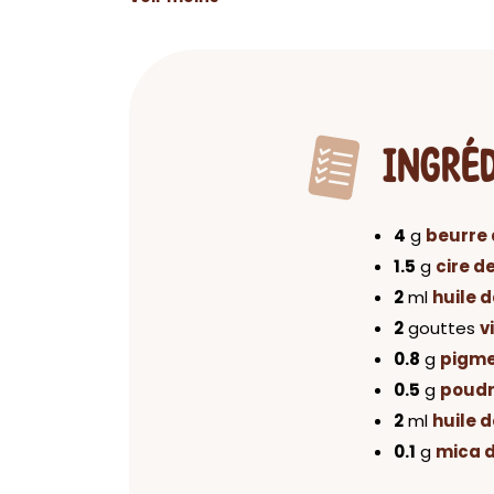
INGRÉ
4
g
beurre
1.5
g
cire d
2
ml
huile 
2
gouttes
v
0.8
g
pigme
0.5
g
poudr
2
ml
huile d
0.1
g
mica 