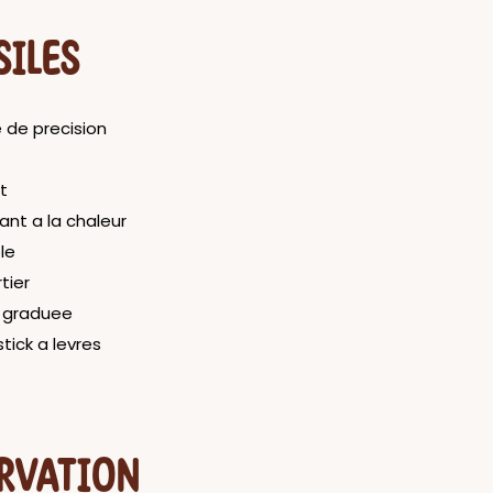
SILES
 de precision
t
tant a la chaleur
le
tier
 graduee
tick a levres
RVATION