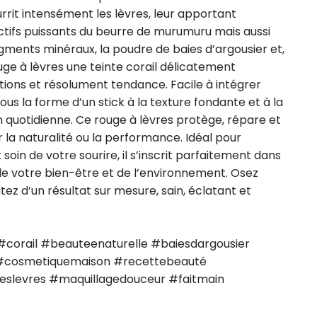
rrit intensément les lèvres, leur apportant 
ctifs puissants du beurre de murumuru mais aussi 
 pigments minéraux, la poudre de baies d’argousier et, 
uge à lèvres une teinte corail délicatement 
tions et résolument tendance. Facile à intégrer 
ous la forme d’un stick à la texture fondante et à la 
n quotidienne. Ce rouge à lèvres protège, répare et 
a naturalité ou la performance. Idéal pour 
oin de votre sourire, il s’inscrit parfaitement dans 
 votre bien-être et de l’environnement. Osez 
tez d’un résultat sur mesure, sain, éclatant et 
corail #beauteenaturelle #baiesdargousier 
cosmetiquemaison #recettebeauté 
eslevres #maquillagedouceur #faitmain 