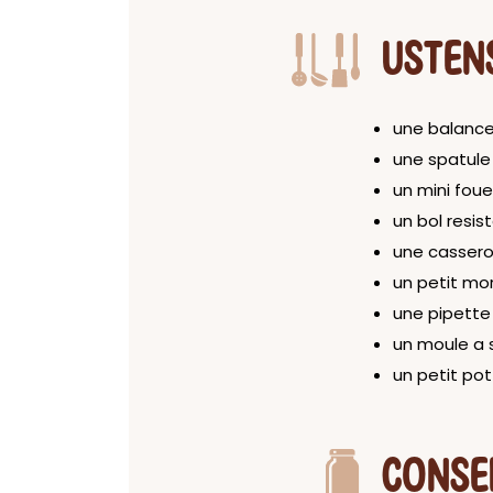
USTEN
une balance
une spatule
un mini foue
un bol resis
une cassero
un petit mor
une pipette
un moule a s
un petit pot
CONSE