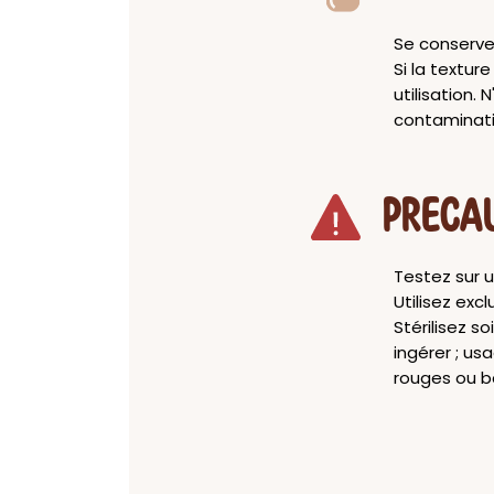
Se conserve 
Si la textur
utilisation. 
contaminati
PRECA
Testez sur u
Utilisez ex
Stérilisez s
ingérer ; us
rouges ou b