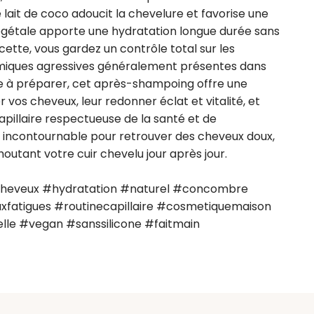
e lait de coco adoucit la chevelure et favorise une 
végétale apporte une hydratation longue durée sans 
ette, vous gardez un contrôle total sur les 
himiques agressives généralement présentes dans 
e à préparer, cet après-shampoing offre une 
 vos cheveux, leur redonner éclat et vitalité, et 
pillaire respectueuse de la santé et de 
ié incontournable pour retrouver des cheveux doux, 
choutant votre cuir chevelu jour après jour.

heveux #hydratation #naturel #concombre 
fatigues #routinecapillaire #cosmetiquemaison 
le #vegan #sanssilicone #faitmain 