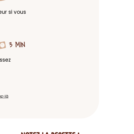
ur si vous 
3 MIN
ssez 
ez-là