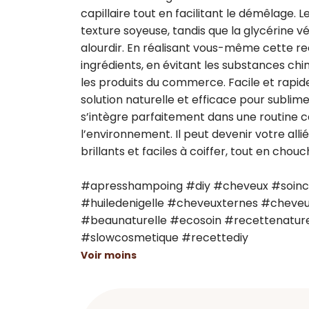
capillaire tout en facilitant le démêlage. L
texture soyeuse, tandis que la glycérine 
alourdir. En réalisant vous-même cette rec
ingrédients, en évitant les substances c
les produits du commerce. Facile et rapid
solution naturelle et efficace pour sublimer
s’intègre parfaitement dans une routine ca
l’environnement. Il peut devenir votre all
brillants et faciles à coiffer, tout en chou
#apresshampoing #diy #cheveux #soinc
#huiledenigelle #cheveuxternes #cheveux
#beaunaturelle #ecosoin #recettenaturel
#slowcosmetique #recettediy
Voir moins