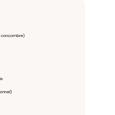
ez concombre)
is
ionnel)