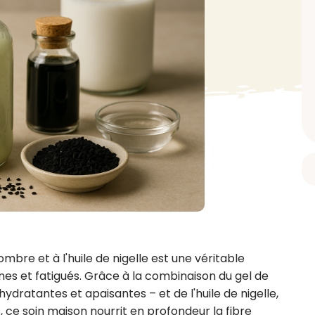
BAIN ET DOUCHE
PARFUM
ISELLE
DIVERS
Gel douche
Parfum
uide Vaiselle
Savon
Spécial Covid
Eau de toilette
retien Lave Vaiselle
Huile de bain
Automobile
Spray corporel
re
Pain moussant
Insecticide
Autre
Bombe de bain
Objet
oir tout
> Voir tout
Autre
Autre
> Voir tout
> Voir tout
e et à l'huile de nigelle est une véritable 
es et fatigués. Grâce à la combinaison du gel de 
ratantes et apaisantes – et de l'huile de nigelle, 
s, ce soin maison nourrit en profondeur la fibre 