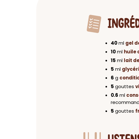
INGRÉ
40
ml
gel 
10
ml
huile 
15
ml
lait d
5
ml
glycér
6
g
conditi
5
gouttes
v
0.6
ml
cons
recommandé 
5
gouttes
f