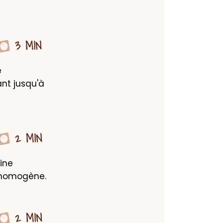
3 MIN
 
t jusqu'à 
2 MIN
ine 
e homogène.
2 MIN