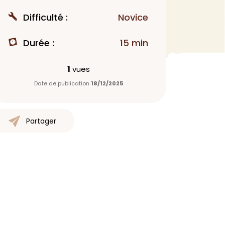
MAQUILLAGE
Difficulté :
Novice
Rouge à lèvres
Durée :
15 min
Fond de teint
Démaquillant
1
vues
Anti-cerne
Date de publication
18/12/2025
Yeux
Poudre visage
Primer
Partager
Highlighter
Mascara
Autre
> Voir tout