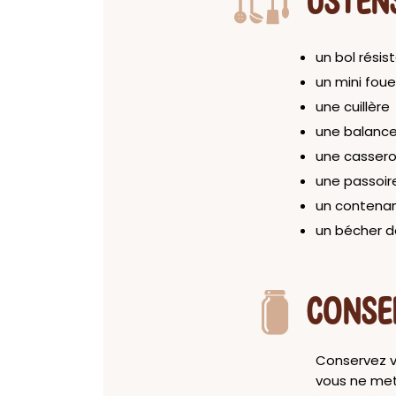
USTEN
un bol résis
un mini foue
une cuillère
une balance
une cassero
une passoire
un contenan
un bécher d
CONSE
Conservez vo
vous ne met