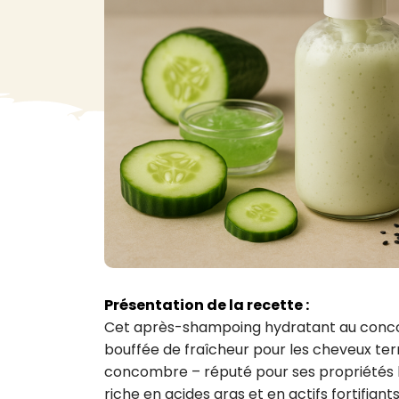
VA
Liq
Ent
Aut
> V
Présentation de la recette :
Cet après-shampoing hydratant au concombr
bouffée de fraîcheur pour les cheveux tern
concombre – réputé pour ses propriétés hyd
riche en acides gras et en actifs fortifiant