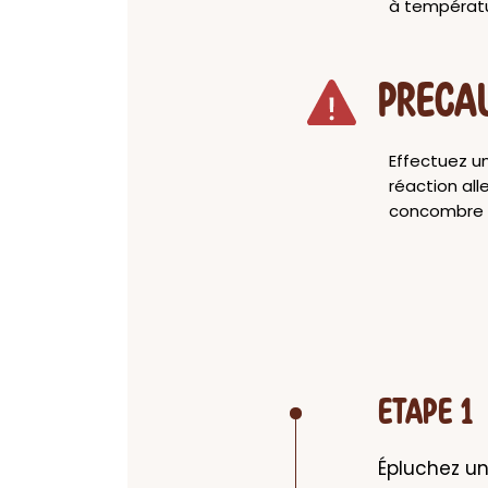
à températu
PRECA
Effectuez un
réaction all
concombre o
ETAPE 1
Épluchez un