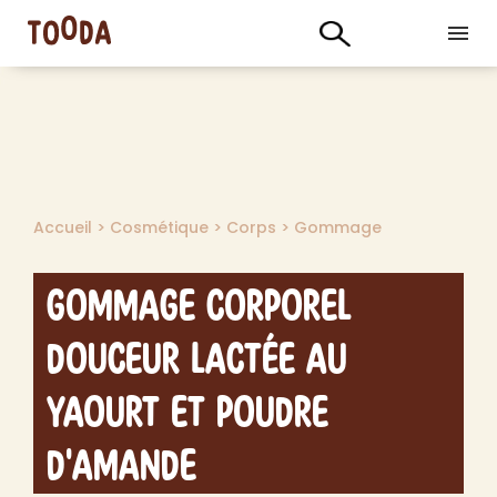
Accueil
>
Cosmétique
>
Corps
>
Gommage
Gommage Corporel
Douceur Lactée au
Yaourt et Poudre
d'Amande