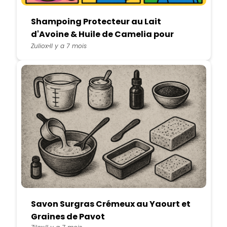
Shampoing Protecteur au Lait
d'Avoine & Huile de Camelia pour
Cheveux Sensibilisés par la Pollution
Zuliox
Il y a 7 mois
Savon Surgras Crémeux au Yaourt et
Graines de Pavot