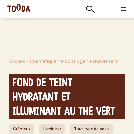
Accueil
>
Cosmétique
>
Maquillage
>
Fond de teint
Fond de teint
hydratant et
illuminant au the vert
Crémeux
Lumineux
Tous type de peau