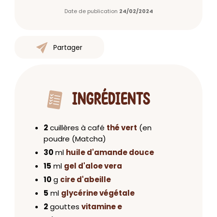
Date de publication
24/02/2024
Partager
INGRÉDIENTS
2
cuillères à café
thé vert
(en
poudre (Matcha)
30
ml
huile d'amande douce
15
ml
gel d'aloe vera
10
g
cire d'abeille
5
ml
glycérine végétale
2
gouttes
vitamine e