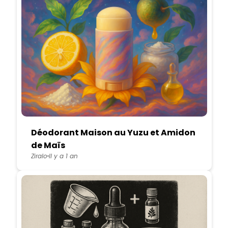
Déodorant Maison au Yuzu et Amidon
de Maïs
Ziralo
Il y a 1 an