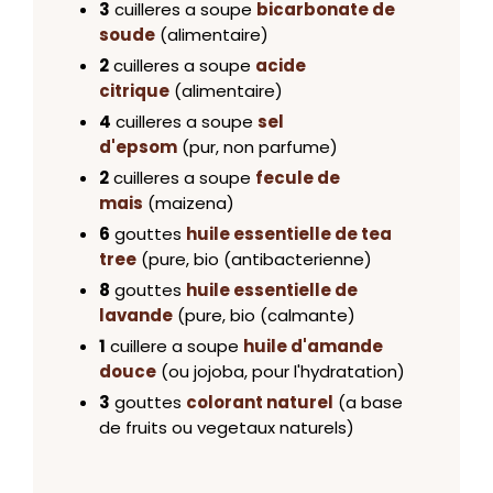
3
cuilleres a soupe
bicarbonate de
soude
(alimentaire)
2
cuilleres a soupe
acide
citrique
(alimentaire)
4
cuilleres a soupe
sel
d'epsom
(pur, non parfume)
2
cuilleres a soupe
fecule de
mais
(maizena)
6
gouttes
huile essentielle de tea
tree
(pure, bio (antibacterienne)
8
gouttes
huile essentielle de
lavande
(pure, bio (calmante)
1
cuillere a soupe
huile d'amande
douce
(ou jojoba, pour l'hydratation)
3
gouttes
colorant naturel
(a base
de fruits ou vegetaux naturels)