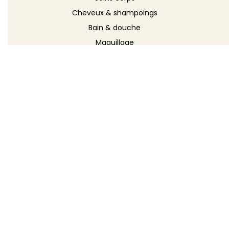
Cheveux & shampoings
Bain & douche
Maquillage
Parfums
Déodorants
Savons
DÉCOUVRIR
Toutes les recettes
Recettes cosmétique
Recettes entretien
Le blog DIY
Répertoire d'ingrédients
Créer ma recette