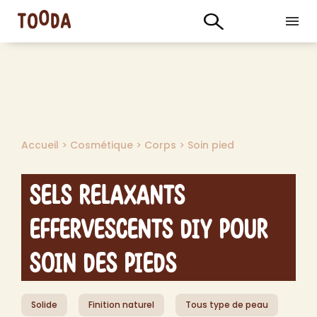
Accueil
>
Cosmétique
>
Corps
>
Soin pied
Sels Relaxants
Effervescents DIY pour
Soin des Pieds
Solide
Finition naturel
Tous type de peau