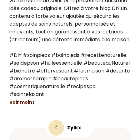
votre routine de soins et représentent aussi une 
idée cadeau originale. Offrez à votre blog DIY un 
contenu à forte valeur ajoutée qui séduira les 
adeptes de soins naturels, personnalisés et 
innovants, tout en garantissant à vos lectrices 
(et lecteurs) une détente immédiate à la maison.

#DIY #soinpieds #bainpieds #recettenaturelle 
#seldepson #huileessentielle #beauteauNaturel 
#bienetre #effervescent #faitmaison #detente 
#aromatherapie #beautepieds 
#cosmetiquenaturelle #recipespa 
#soinrelaxant
Voir moins
Zylkx
Z