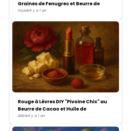
Graines de Fenugrec et Beurre de
Cacao
Vryzak
Il y a 1 an
Rouge à Lèvres DIY "Pivoine Chic" au
Beurre de Cacao et Huile de
Framboise
Zelink
Il y a 1 an