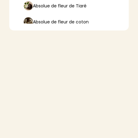
Absolue de fleur de Tiaré
Absolue de fleur de coton
Absolue de fleur de lotus
Absolue de fleur d’oranger
Absolue de fleurs de tilleul
Absolue de frangipanier
Absolue de mousse de chêne
Absolue de résine de pin
Absolue de thé blanc (Camellia
sinensis)