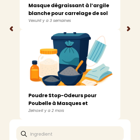
Masque dégraissant à l’argile
blanche pour carrelage de sol
de...
Vexul
Il y a 3 semaines
<
>
Poudre Stop-Odeurs pour
Poubelle à Masques et
Mouchoirs DIY Sp...
Zelnox
Il y a 2 mois