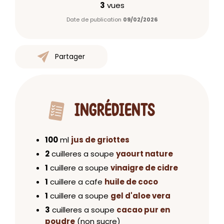
3
vues
Date de publication
09/02/2026
Partager
INGRÉDIENTS
100
ml
jus de griottes
2
cuilleres a soupe
yaourt nature
1
cuillere a soupe
vinaigre de cidre
1
cuillere a cafe
huile de coco
1
cuillere a soupe
gel d'aloe vera
3
cuilleres a soupe
cacao pur en
poudre
(non sucre)