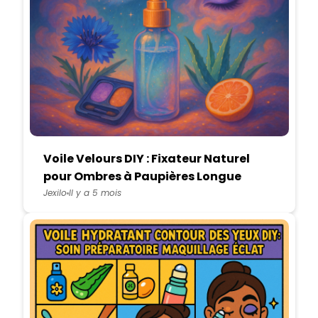
Voile Velours DIY : Fixateur Naturel
pour Ombres à Paupières Longue
Tenue
Jexilo
Il y a 5 mois