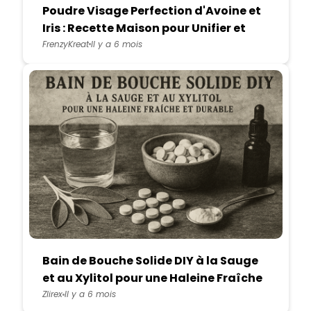
Poudre Visage Perfection d'Avoine et
Iris : Recette Maison pour Unifier et
Apaiser le Teint
FrenzyKreat
Il y a 6 mois
Bain de Bouche Solide DIY à la Sauge
et au Xylitol pour une Haleine Fraîche
et Durable
Zlirex
Il y a 6 mois