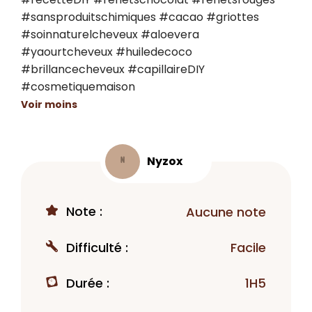
#sansproduitschimiques #cacao #griottes 
#soinnaturelcheveux #aloevera 
#yaourtcheveux #huiledecoco 
#brillancecheveux #capillaireDIY 
#cosmetiquemaison
Voir moins
Nyzox
N
Note :
Aucune note
Difficulté :
Facile
Durée :
1H5