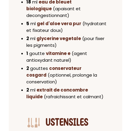
18
ml
eau de bleuet
biologique
(apaisant et
decongestionnant)
5
ml
gel d'aloe vera pur
(hydratant
et fixateur doux)
2
ml
glycerine vegetale
(pour fixer
les pigments)
1
goutte
vitamine e
(agent
antioxydant naturel)
2
gouttes
conservateur
cosgard
(optionnel, prolonge la
conservation)
2
ml
extrait de concombre
liquide
(rafraichissant et calmant)
USTENSILES