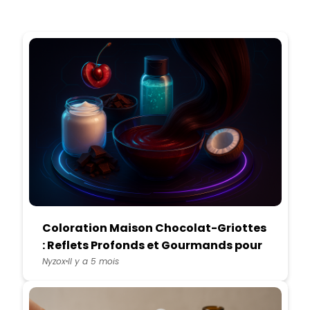
Coloration Maison Chocolat-Griottes
: Reflets Profonds et Gourmands pour
Cheveux Bruns
Nyzox
Il y a 5 mois