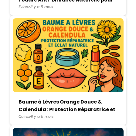
Yeux
Zylooz
Il y a 5 mois
Baume à Lèvres Orange Douce &
Calendula : Protection Réparatrice et
Éclat Naturel
Quirzix
Il y a 5 mois