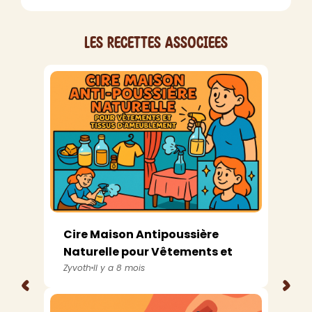
Les recettes associees
Cire Maison Antipoussière
Naturelle pour Vêtements et
Tissus d...
Zyvoth
Il y a 8 mois
<
>