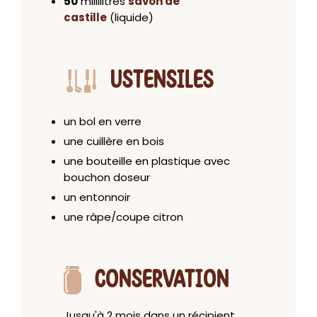
50
millilitres
savon de
castille
(liquide)
USTENSILES
un bol en verre
une cuillère en bois
une bouteille en plastique avec
bouchon doseur
un entonnoir
une râpe/coupe citron
CONSERVATION
Jusqu'à 2 mois dans un récipient