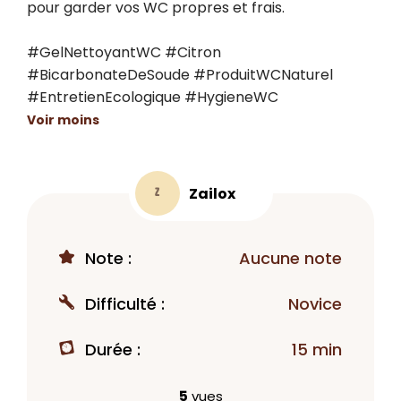
pour garder vos WC propres et frais.

#GelNettoyantWC #Citron 
#BicarbonateDeSoude #ProduitWCNaturel 
#EntretienEcologique #HygieneWC
Voir moins
Zailox
Z
Note :
Aucune note
Difficulté :
Novice
Durée :
15 min
5
vues