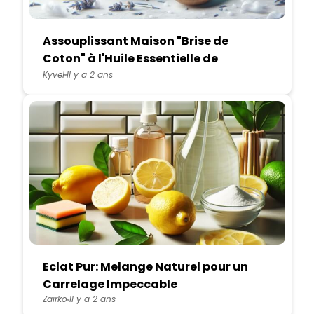
Assouplissant Maison "Brise de
Coton" à l'Huile Essentielle de
Lavande et Aloe Vera
Kyvel
Il y a 2 ans
Eclat Pur: Melange Naturel pour un
Carrelage Impeccable
Zairko
Il y a 2 ans