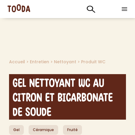
Accueil
>
Entretien
>
Nettoyant
>
Produit WC
Gel Nettoyant WC au
Citron et Bicarbonate
de Soude
Gel
Céramique
Fruité