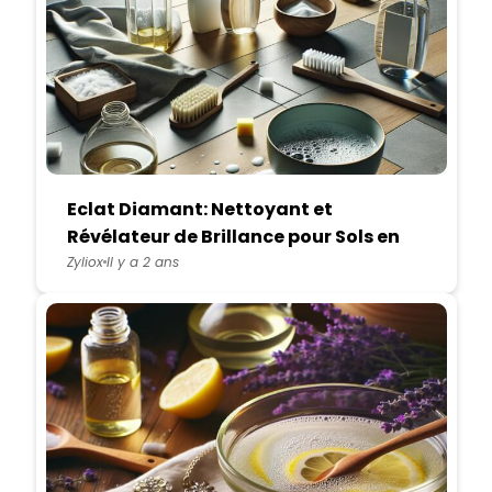
Eclat Diamant: Nettoyant et
Révélateur de Brillance pour Sols en
Lino, Dalle et Lame PVC
Zyliox
Il y a 2 ans