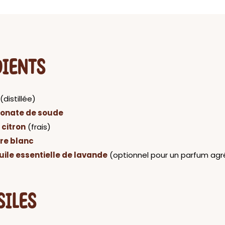
DIENTS
(distillée)
onate de soude
 citron
(frais)
gre blanc
uile essentielle de lavande
(optionnel pour un parfum agr
SILES