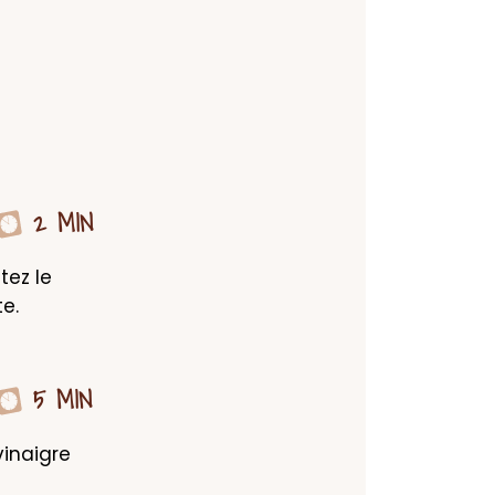
2 MIN
ez le 
e.
5 MIN
inaigre 