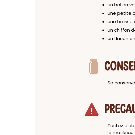
un bol en v
une petite c
une brosse
un chiffon d
un flacon en
CONSE
Se conserve 
PRECA
Testez d'abo
le matériau.