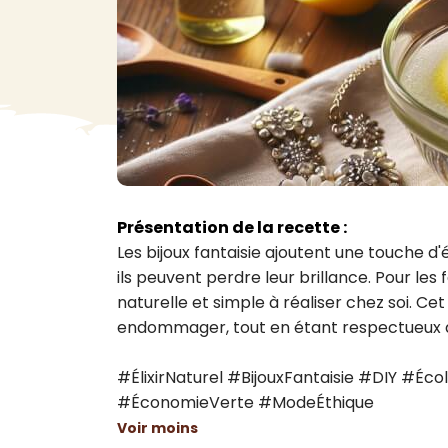
VA
Liq
Ent
Aut
> V
Présentation de la recette :
Les bijoux fantaisie ajoutent une touche d'
ils peuvent perdre leur brillance. Pour les 
naturelle et simple à réaliser chez soi. Cet é
endommager, tout en étant respectueux d
#ÉlixirNaturel #BijouxFantaisie #DIY #Éc
#ÉconomieVerte #ModeÉthique
Voir moins