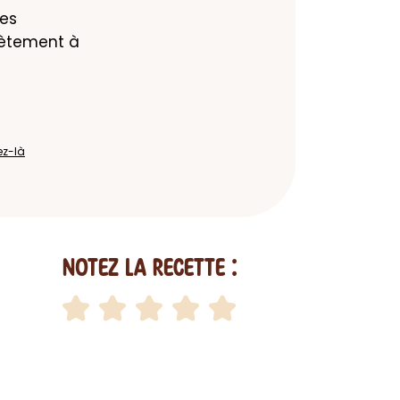
es 
ètement à 
ez-là
Notez la recette :