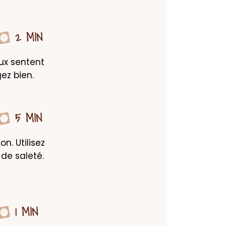
2 MIN
ux sentent 
ez bien.
5 MIN
. Utilisez 
de saleté. 
1 MIN