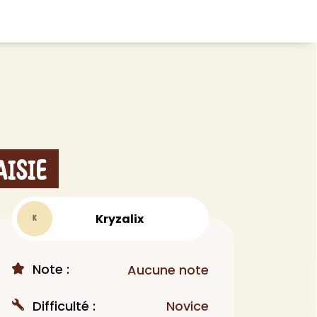
CHEVEUX
ace
Shampoing
tratifié, plancher
Après-shampoing
 tapis
Soin cheveux
aisie
Couleur
e et lame PVC
Masque
Autre
Kryzalix
K
t
> Voir tout
Note :
Aucune note
Difficulté :
Novice