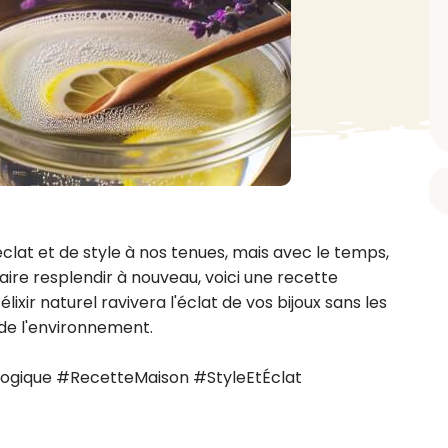
BAIN ET DOUCHE
PARFUM
ISELLE
DIVERS
Gel douche
Parfum
uide Vaiselle
Savon
Spécial Covid
Eau de toilette
retien Lave Vaiselle
Huile de bain
Automobile
Spray corporel
re
Pain moussant
Insecticide
Autre
Bombe de bain
Objet
oir tout
> Voir tout
Autre
Autre
> Voir tout
> Voir tout
éclat et de style à nos tenues, mais avec le temps, 
faire resplendir à nouveau, voici une recette 
lixir naturel ravivera l'éclat de vos bijoux sans les 
e l'environnement.

ologique #RecetteMaison #StyleEtÉclat 