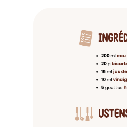
INGRÉ
200
ml
eau
20
g
bicarb
15
ml
jus de
10
ml
vinai
5
gouttes
h
USTEN