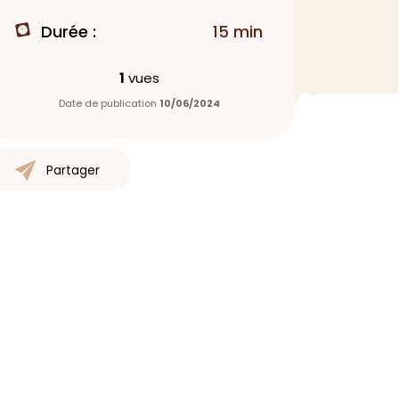
MAQUILLAGE
Durée :
15 min
Rouge à lèvres
1
vues
Fond de teint
Date de publication
10/06/2024
Démaquillant
Anti-cerne
Yeux
Partager
Poudre visage
Primer
Highlighter
Mascara
Autre
> Voir tout