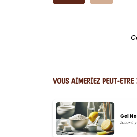
C
vous AIMERiEZ PEUT-ETRE 
Gel Ne
Zailox
Il 