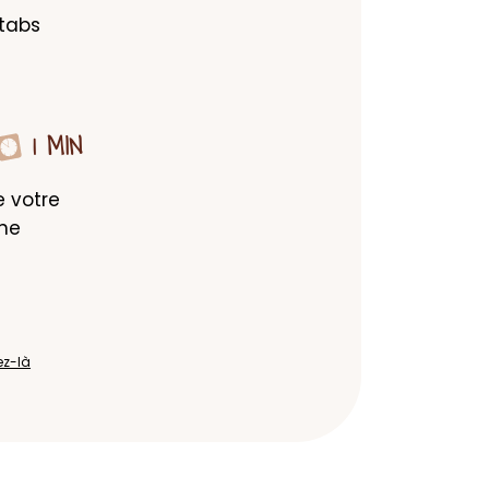
tabs 
1 MIN
 votre 
ne 
ez-là