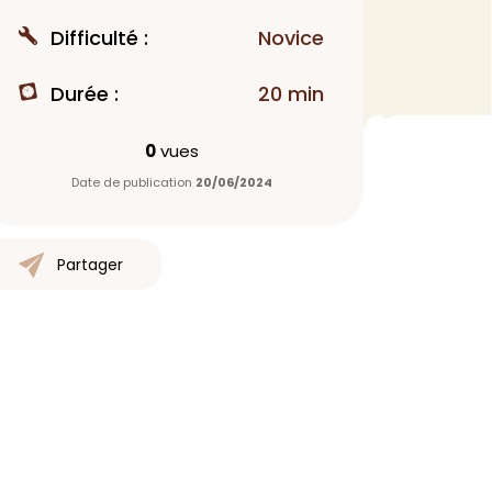
MAQUILLAGE
Difficulté :
Novice
Rouge à lèvres
Durée :
20 min
Fond de teint
Démaquillant
0
vues
Anti-cerne
Date de publication
20/06/2024
Yeux
Poudre visage
Primer
Partager
Highlighter
Mascara
Autre
> Voir tout