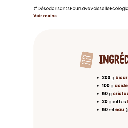
#DésodorisantsPourLaveVaisselleEcologi
Voir moins
INGRÉ
200
g
bica
100
g
acide
50
g
crista
20
gouttes
50
ml
eau
(