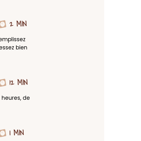
2 MIN
mplissez 
ssez bien 
12 MIN
 heures, de 
1 MIN