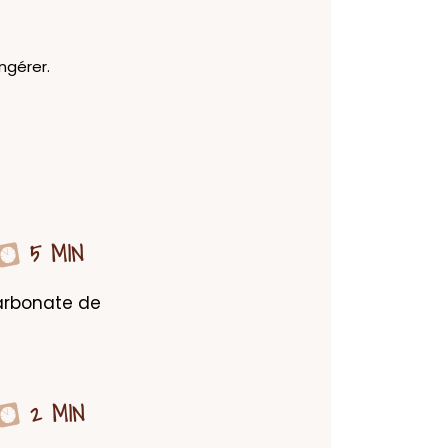
ngérer.
5 MIN
arbonate de 
2 MIN