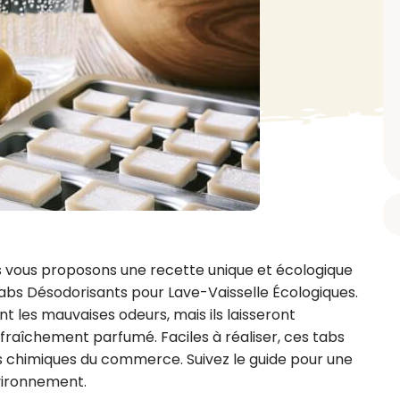
BAIN ET DOUCHE
PARFUM
ISELLE
DIVERS
Gel douche
Parfum
uide Vaiselle
Savon
Spécial Covid
Eau de toilette
retien Lave Vaiselle
Huile de bain
Automobile
Spray corporel
re
Pain moussant
Insecticide
Autre
Bombe de bain
Objet
oir tout
> Voir tout
Autre
Autre
> Voir tout
> Voir tout
us vous proposons une recette unique et écologique 
 Tabs Désodorisants pour Lave-Vaisselle Écologiques. 
les mauvaises odeurs, mais ils laisseront 
 fraîchement parfumé. Faciles à réaliser, ces tabs 
ts chimiques du commerce. Suivez le guide pour une 
vironnement.
