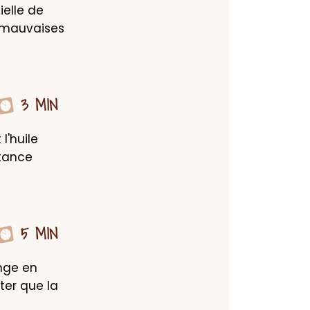
elle de 
 mauvaises 
3 MIN
'huile 
tance 
5 MIN
nge en 
er que la 