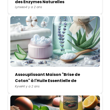
des Enzymes Naturelles
Lynxeo
Il y a 2 ans
Assouplissant Maison "Brise de
Coton" à l'Huile Essentielle de
Lavande et Aloe Vera
Kyvel
Il y a 2 ans