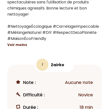
spectaculaires sans l'utilisation de produits 
chimiques agressifs. Bonne lecture et bon 
nettoyage!

#NettoyageÉcologique #CarrelageImpeccable 
#MélangeNaturel #DIY #RespectDeLaPlanète 
#MaisonÉcoFriendly
Voir moins
Zairko
Z
Note :
Aucune note
Difficulté :
Novice
Durée :
18 min