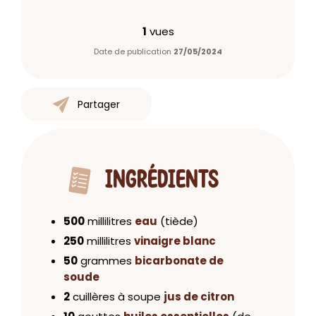
1
vues
Date de publication
27/05/2024
Partager
INGRÉDIENTS
500
millilitres
eau
(tiède)
250
millilitres
vinaigre blanc
50
grammes
bicarbonate de
soude
2
cuillères à soupe
jus de citron