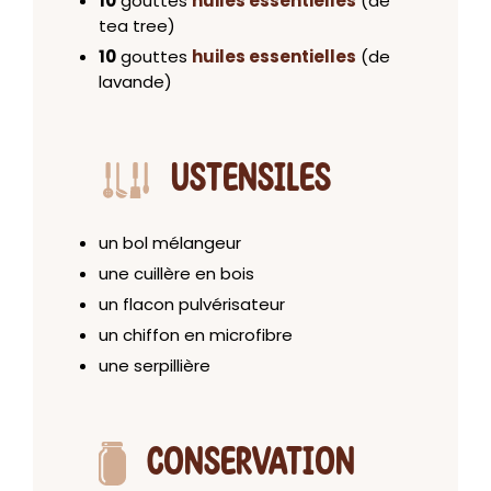
10
gouttes
huiles essentielles
(de
tea tree)
10
gouttes
huiles essentielles
(de
lavande)
USTENSILES
un bol mélangeur
une cuillère en bois
un flacon pulvérisateur
un chiffon en microfibre
une serpillière
CONSERVATION