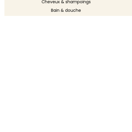
Cheveux & shampoings
Bain & douche
Maquillage
Parfums
Déodorants
Savons
DÉCOUVRIR
Toutes les recettes
Recettes cosmétique
Recettes entretien
Le blog DIY
Répertoire d'ingrédients
Créer ma recette
TOODA