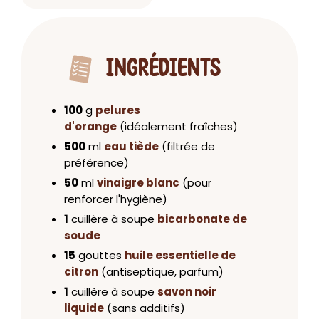
INGRÉDIENTS
100
g
pelures
d'orange
(idéalement fraîches)
500
ml
eau tiède
(filtrée de
préférence)
50
ml
vinaigre blanc
(pour
renforcer l'hygiène)
1
cuillère à soupe
bicarbonate de
soude
15
gouttes
huile essentielle de
citron
(antiseptique, parfum)
1
cuillère à soupe
savon noir
liquide
(sans additifs)