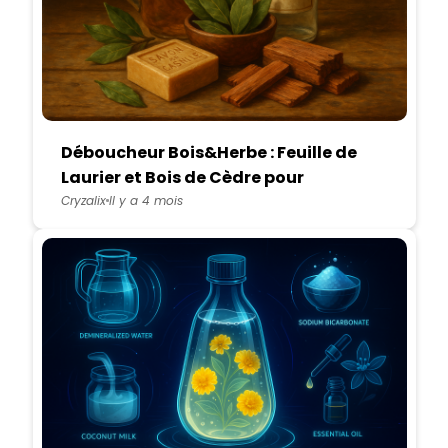
Déboucheur Bois&Herbe : Feuille de
Laurier et Bois de Cèdre pour
Canalisations Obstruées
Cryzalix
Il y a 4 mois