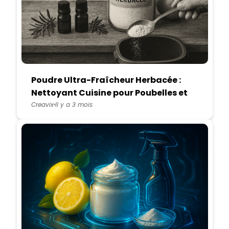
Poudre Ultra-Fraîcheur Herbacée :
Nettoyant Cuisine pour Poubelles et
Placards à Déchets
Creavix
Il y a 3 mois