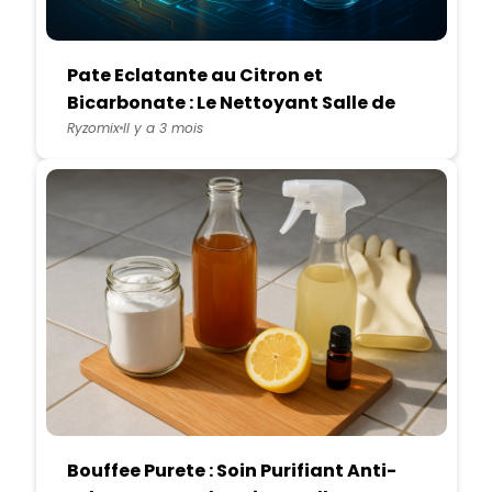
Pate Eclatante au Citron et
Bicarbonate : Le Nettoyant Salle de
Bain Anti-Traces Unique
Ryzomix
Il y a 3 mois
Bouffee Purete : Soin Purifiant Anti-