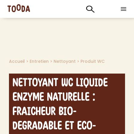
Accueil
>
Entretien
>
Nettoyant
>
Produit WC
Nettoyant WC Liquide
Enzyme Naturelle :
Fraicheur Bio-
Degradable et Eco-