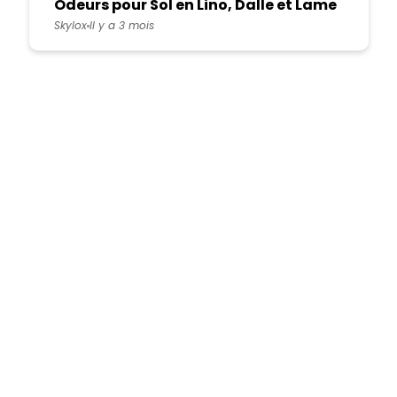
Odeurs pour Sol en Lino, Dalle et Lame
PVC
Skylox
Il y a 3 mois