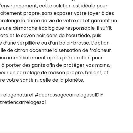
environnement, cette solution est idéale pour 
faitement propre, sans exposer votre foyer à des 
prolonge la durée de vie de votre sol et garantit un 
ns une démarche écologique responsable. Il suffit 
nate et le savon noir dans de l’eau tiède, puis 
 d’une serpillière ou d’un balai-brosse. L’option 
lle de citron accentue la sensation de fraîcheur 
solution immédiatement après préparation pour 
 à porter des gants afin de protéger vos mains. 
ur un carrelage de maison propre, brillant, et 
votre santé ni celle de la planète.

elagenaturel #decrassagecarrelagesolDIY 
retiencarrelagesol 