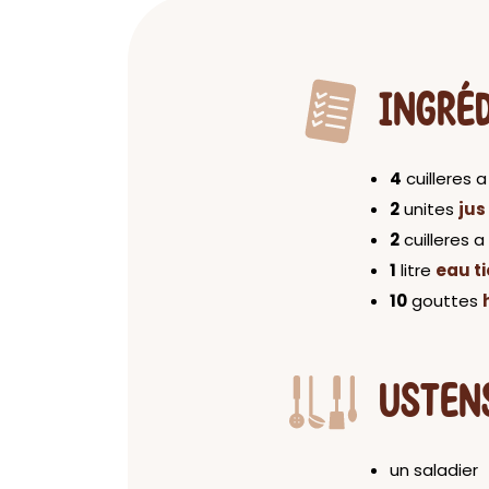
INGRÉ
4
cuilleres 
2
unites
jus
2
cuilleres 
1
litre
eau t
10
gouttes
USTEN
un saladier