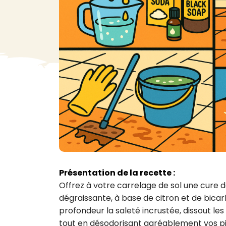
VA
Liq
Ent
Aut
> V
Présentation de la recette :
Offrez à votre carrelage de sol une cure 
dégraissante, à base de citron et de bica
profondeur la saleté incrustée, dissout les 
tout en désodorisant agréablement vos piè