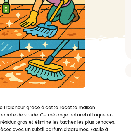
BAIN ET DOUCHE
PARFUM
ISELLE
DIVERS
Gel douche
Parfum
uide Vaiselle
Savon
Spécial Covid
Eau de toilette
retien Lave Vaiselle
Huile de bain
Automobile
Spray corporel
re
Pain moussant
Insecticide
Autre
Bombe de bain
Objet
oir tout
> Voir tout
Autre
Autre
> Voir tout
> Voir tout
de fraîcheur grâce à cette recette maison 
rbonate de soude. Ce mélange naturel attaque en 
résidus gras et élimine les taches les plus tenaces, 
ces avec un subtil parfum d’agrumes. Facile à 