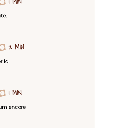
1 MIN
e. 
2 MIN
 la 
1 MIN
fum encore 