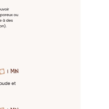
uvoir
e poreux ou
te à des
on).
1 MIN
oude et 