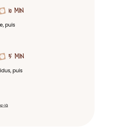
10 MIN
, puis 
5 MIN
dus, puis 
ez-là