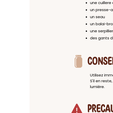
une cuillere
un presse-
un seau
un balai-br
une serpilli
des gants 
CONSE
Utilisez im
S'il en rest
lumière.
PRECA