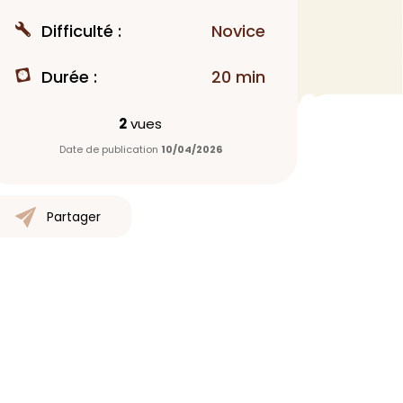
MAQUILLAGE
Difficulté :
Novice
Rouge à lèvres
Durée :
20 min
Fond de teint
Démaquillant
2
vues
Anti-cerne
Date de publication
10/04/2026
Yeux
Poudre visage
Primer
Partager
Highlighter
Mascara
Autre
> Voir tout