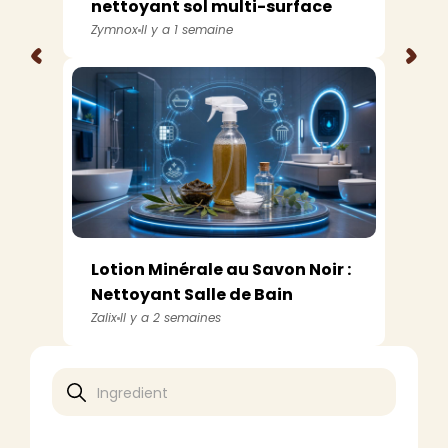
nettoyant sol multi-surface
maiso...
Zymnox
Il y a 1 semaine
<
>
Lotion Minérale au Savon Noir :
Nettoyant Salle de Bain
Maison...
Zalix
Il y a 2 semaines